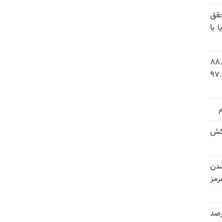
قق
 با
 شاخص فلاکت در ایران؛ تورم ۸۸.۶
 ۹.۱ درصد به سطح بی‌سابقه ۹۷.۷
کش
شدن
رمز
 خرداد و تیر بیش از ۳۰۰درصد