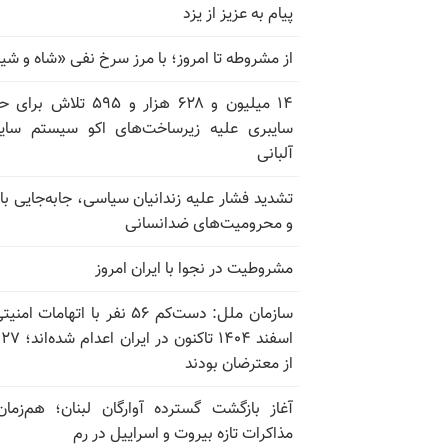
پیام به عزیز از یزد
از مشروطه تا امروز؛ با مرز سرخ نفی «شاه و شی
۱۴ میلیون و ۶۲۸ هزار و ۵۹۵ تلاش ب
سایبری علیه زیرساخت‌های اکو سیستم سای
آلبانی
تشدید فشار علیه زندانیان سیاسی، جابه‌جایی با 
و محرومیت‌های ضدانسانی
مشروطیت در نجوا با ایران امروز
سازمان ملل: دست‌کم ۵۶ نفر با اتهامات ام
اسف
از معترضان بودند
آغاز بازگشت گسترده آوارگان لبنان؛ هم‌زمان
مذاکرات تازه بیروت و اسراییل در رم