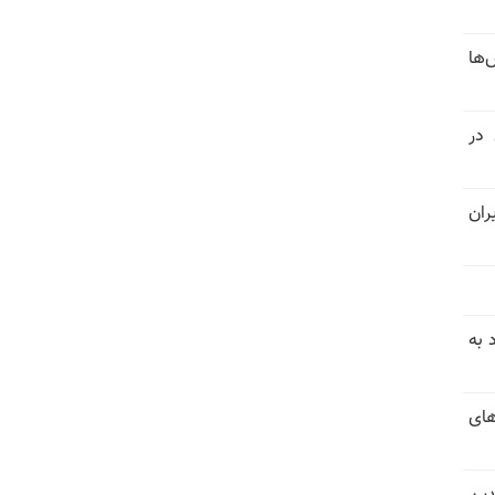
‌ها
 در
ران
 به
های