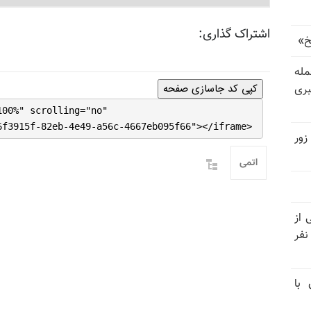
اشتراک گذاری:
خ»
رای حمله
بری
کپی کد جاسازی صفحه
100%" scrolling="no"
6f3915f-82eb-4e49-a56c-4667eb095f66"></iframe>
زور
اتمی
نیتی از
ند ۱۴۰۴ تاکنون در ایران اعدام شده‌اند؛ ۲۷ نفر
 با