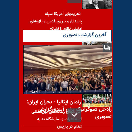
تحریمهای آمریکا سپاه
پاسداران، نیروی قدس و بازوهای
امنیتی نظام را نشانه
آخرین گزارشات تصویری
هشدار سازمان ملل متحد:
وضعیت افغانستان بحرانی‌تر
می‌شود
کنفرانس در پارلمان ایتالیا - بحران ایران:
راه‌حل دموکراتیک برای آینده-گزارش
گزارشهای رسانه‌های بین‌المللی
تصویری
از تظاهرات و نمایشگاه نه به
اعدام در پاریس