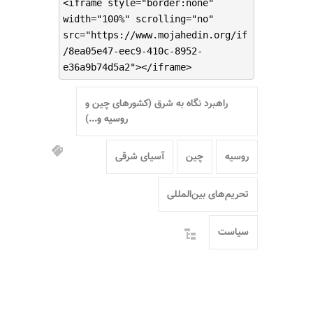
<iframe style="border:none"
width="100%" scrolling="no"
src="https://www.mojahedin.org/if
/8ea05e47-eec9-410c-8952-
e36a9b74d5a2"></iframe>
راهبرد نگاه به شرق (کشورهای چین و
روسیه و...)
روسیه
چین
آسیای شرقی
تحریم‌های بین‌المللی
سیاست