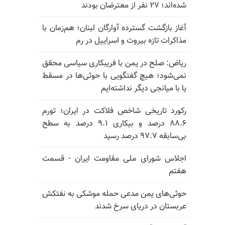
شده‌اند؛ ۲۷ نفر از معترضان بودند
آغاز بازگشت گسترده آوارگان لبنان؛ هم‌زمان با
مذاکرات تازه بیروت و اسراییل در رم
ریاض: صلح در یمن با فریبکاری سیاسی محقق
نمی‌شود؛ هیچ گفتگویی با حوثی‌ها در مسقط
یا با میانجی دیگر نداشته‌ایم
رکورد تاریخی شاخص فلاکت در ایران؛ تورم
۸۸.۶ درصد و بیکاری ۹.۱ درصد به سطح
بی‌سابقه ۹۷.۷ درصد رسید
اجلاس شورای ملی مقاومت ایران - قسمت
هفتم
حوثی‌های یمن مدعی حمله موشکی به نفتکش
عربستان در دریای سرخ شدند