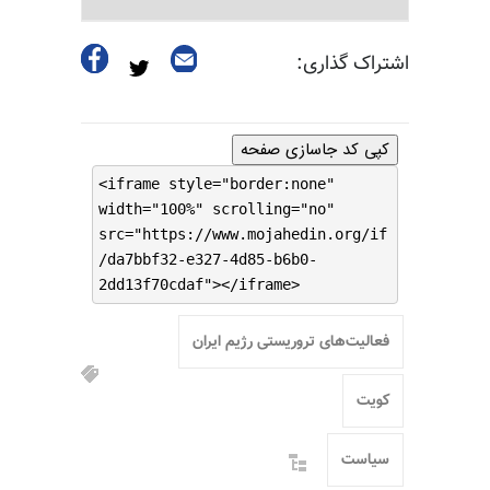
اشتراک گذاری:
کپی کد جاسازی صفحه
<iframe style="border:none"
width="100%" scrolling="no"
src="https://www.mojahedin.org/if
/da7bbf32-e327-4d85-b6b0-
2dd13f70cdaf"></iframe>
فعالیت‌های تروریستی رژیم ایران
کویت
سیاست