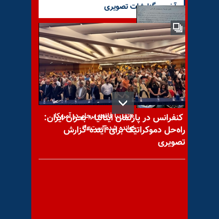
آخرین گزارشات تصویری
شیروان؛ آموزش سرکوب به
بسیجیهای مزدور
«تقریبا فاتحه برجام در آمریکا
کنفرانس در پارلمان ایتالیا - بحران ایران:
خوانده شده است»!
راه‌حل دموکراتیک برای آینده-گزارش
تصویری
خیمه شب بازی انتخابات نظام...