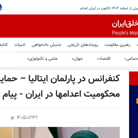
با مذاکرات تازه بیروت و اسراییل در رم
رهبری مقاومت
رویدادهای تاریخی
جنبش دادخواهی
ادبیات
کتابخ
تماعی
اقتصاد
جهان
علمی و تکنولوژی
▼
▼
▼
▼
کنفرانس در پارلمان ایتالیا – حما
محکومیت اعدامها در ایران - پیام
1405/02/31