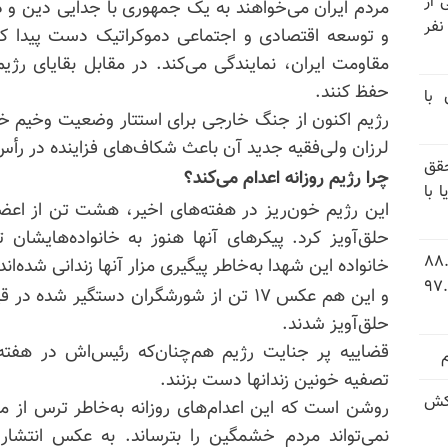
نیتی از
مردم ایران می‌خواهند به یک جمهوری با جدایی دین و د
ند ۱۴۰۴ تاکنون در ایران اعدام شده‌اند؛ ۲۷ نفر
و توسعه اقتصادی و اجتماعی دموکراتیک دست پیدا کن
مقاومت ایران، نمایندگی می‌کند. در مقابل بقایای ر
حفظ کنند.
 با
رژیم اکنون از جنگ خارجی برای استتار وضعیت وخیم خ
لرزان ولی‌فقیه جدید آن باعث شکاف‌های فزاینده در 
قق
چرا رژیم روزانه اعدام می‌کند؟
 با
این رژیم خون‌ریز در هفته‌های اخیر، هشت تن از اعض
حلق‌آویز کرد. پیکرهای آنها هنوز به خانواده‌هایشا
 شاخص فلاکت در ایران؛ تورم ۸۸.۶
خانواده این شهدا به‌خاطر پیگیری مزار آنها زندانی شده‌اند.
 ۹.۱ درصد به سطح بی‌سابقه ۹۷.۷
و این هم عکس ۱۷ تن از شورشگران دستگیر شد
حلق‌آویز شدند.
قضاییه پر جنایت رژیم هم‌چنان‌که رئیس‌اش در هفته‌
تصفیه خونین زندانها دست بزنند.
کش
روشن است که این اعدام‌های روزانه به‌خاطر ترس از مرد
نمی‌تواند مردم خشمگین را بترساند. به عکس انتشار