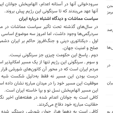
سرودخوانی آنها در آستانه اعدام، الهام‌بخش جوانان ا
شدن
آنها عهد می‌بندند که تا سرنگونی این رژیم پیش بروند.
رمز
سیاست مماشات و دیدگاه اشتباه درباره ایران
در سال‌های گذشته تحت تأثیر سیاست مماشات در مورد 
 خرداد و تیر بیش از ۳۰۰درصد
سردرگمی‌ها وجود داشت، اما امروز سه موضوع اساسی 
اول ـ دیکتاتوری دینی و جنگ‌افروز حاکم بر ایران دش
‌ها
صلح و امنیت جهان.
دوم ـ پاسخ این حکومت چیزی جز سرنگونی نیست.
و سوم ـ سرنگونی این رژیم تنها از یک مسیر امکانپذیر ا
 در
مردم ایران است که در محور آن کانون‌های شورشی قرار د
درست بودن این مسیر نه فقط به‌دلیل شکست شبه راه‌
ران
موفقیت این مسیر خود را در میدان مبارزه نشان داده ا
این مسیر الهام‌بخش نسل نو و بپا خاسته ایران است.
کافی است به جوانان اعدام شده در هفته‌های اخیر نگاه
حقانیت مبارزه خود دفاع می‌کردند.
کافی است به دهها هزار جوان شورشی دستگیر شده در 
 به