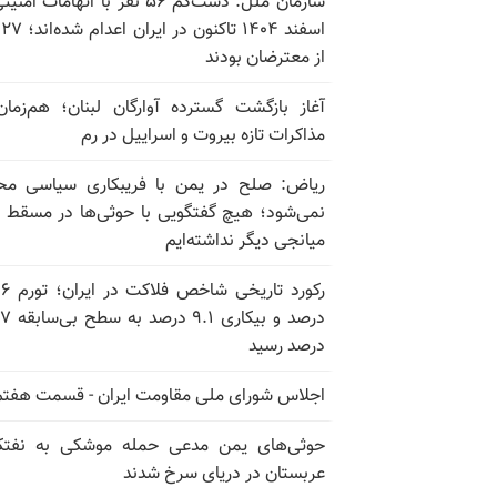
سازمان ملل: دست‌کم ۵۶ نفر با اتهامات ام
اسف
از معترضان بودند
آغاز بازگشت گسترده آوارگان لبنان؛ هم‌زمان
مذاکرات تازه بیروت و اسراییل در رم
ریاض: صلح در یمن با فریبکاری سیاسی مح
نمی‌شود؛ هیچ گفتگویی با حوثی‌ها در مسقط یا
میانجی دیگر نداشته‌ایم
رکورد تاریخی
درصد و بیکاری
درصد رسید
اجلاس شورای ملی مقاومت ایران - قسمت هفتم
حوثی‌های یمن مدعی حمله موشکی به نفت
عربستان در دریای سرخ شدند