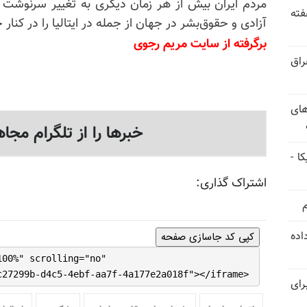
مردم ایران بیش از هر زمان دیگری به تغییر سرنوشت خو
فته
آزادی و حقوق‌بشر در جهان از جمله در ایتالیا را در کنار خ
برگرفته از سایت مریم رجوی
راق
های
خبرها را از تلگرام مجاه
ا -
اشتراک گذاری:
استعفا داده
کپی کد جاسازی صفحه
100%" scrolling="no"
c27299b-d4c5-4ebf-aa7f-4a177e2a018f"></iframe>
رای