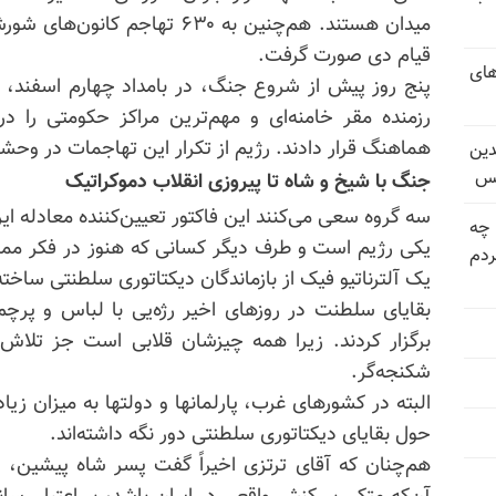
میدان هستند. هم‌چنین به ۶۳۰ تها
قیام دی صورت گرفت.
های
رزمنده مقر خامنه‌ای و مهم‌ترین مراکز حکومتی را د
هماهنگ قرار دادند. رژیم از تکرار این تهاجمات در و
دین
یس
جنگ با شیخ و شاه تا پیروزی انقلاب دموکراتیک
سه گروه سعی می‌کنند این فاکتور تعیین‌کننده معادله ایران
 چه
یکی رژیم است و طرف دیگر کسانی که هنوز در فکر مما
دم
یک آلترناتیو فیک از بازماندگان دیکتاتوری سلطنتی ساخته‌
بقایای سلطنت در روزهای اخیر رژه‌یی با لباس و پرچم 
برگزار کردند. زیرا همه چیزشان قلابی است جز تلاش‌
شکنجه‌گر.
البته در کشورهای غرب، پارلمانها و دولتها به میزان زی
حول بقایای دیکتاتوری سلطنتی دور نگه داشته‌اند.
هم‌چنان که آقای ترتزی اخیراً گفت پسر شاه پیشین، ره