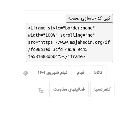
کپی کد جاسازی صفحه
<iframe style="border:none"
width="100%" scrolling="no"
src="https://www.mojahedin.org/if
/fc08b1ed-3cfd-4a5a-9c45-
fa581683dbb4"></iframe>
کانادا
قیام
قیام شهریور ۱۴۰۱
کنفرانسها
فعالیتهای مقاومت