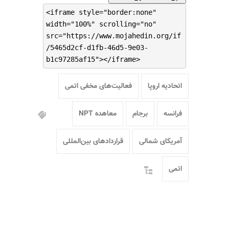
<iframe style="border:none"
width="100%" scrolling="no"
src="https://www.mojahedin.org/if
/5465d2cf-d1fb-46d5-9e03-
b1c97285af15"></iframe>
اتحادیه اروپا
فعالیت‌های مخفی اتمی
فرانسه
برجام
معاهده NPT
آمریکای شمالی
قراردادهای بین‌المللی
اتمی