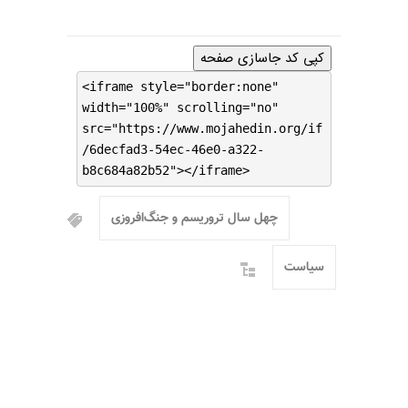
کپی کد جاسازی صفحه
<iframe style="border:none"
width="100%" scrolling="no"
src="https://www.mojahedin.org/if
/6decfad3-54ec-46e0-a322-
b8c684a82b52"></iframe>
چهل سال تروریسم و جنگ‌افروزی
سیاست