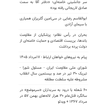
سر جانشینی خامنه‌ای؛ «دفتر آقا به سمت
صادق لاریجانی رفته بود»
ابوالقاسم رضایی در سی‌امین گلریزان همیاری
با سیمای آزادی
بحران در رأس نظام؛ پزشکیان از مقاومت
باندها، بن‌بست اقتصادی و حمایت خامنه‌ای از
دولت پرده برداشت
پیام به نیروهای خواهان ارتباط - ۱۷مرداد ۱۴۰۵
شورای ملی مقاومت ایران - مسئول شورا -
تبریک ۳۰ تیر در صد و بیستمین سال انقلاب
مشروطه علیه سلطنت مطلقه
۶۰ شعله با درود به سربداران «سرموضع» در
سالگرد قتل‌عام ۳۰ هزار لاله‌های بهمن ۵۷ در
مـرداد ۱۳۶۷ + ویدئو