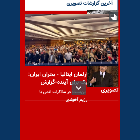
آخرین گزارشات تصویری
گاردین: ابراهیم رئیسی عضو
کمیته مرگ در سال ۱۹۸۸
(۱۳۶۷)
کنفرانس در پارلمان ایتالیا - بحران ایران:
راه‌حل دموکراتیک برای آینده-گزارش
تصویری
بن‌بست در مذاکرات اتمی با
رژیم آخوندی
میل آنلاین: فروش غیرقانونی