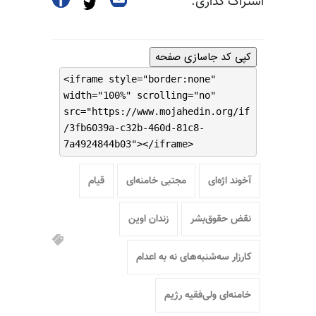
اشتراک گذاری:
کپی کد جاسازی صفحه
<iframe style="border:none"
width="100%" scrolling="no"
src="https://www.mojahedin.org/if
/3fb6039a-c32b-460d-81c8-
7a4924844b03"></iframe>
آخوند اژه‌ای
مجتبی خامنه‌ای
قیام
نقض حقوق‌بشر
زندان اوین
کارزار سه‌شنبه‌های نه به اعدام
خامنه‌ای ولی‌فقیه رژیم