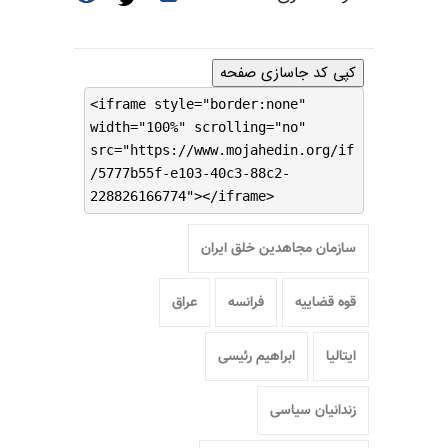
کپی کد جاسازی صفحه
<iframe style="border:none"
width="100%" scrolling="no"
src="https://www.mojahedin.org/if
/5777b55f-e103-40c3-88c2-
228826166774"></iframe>
سازمان مجاهدین خلق ایران
قوه قضاییه
فرانسه
عراق
ایتالیا
ابراهیم رئیسی
زندانیان سیاسی