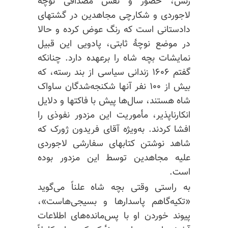
زنش، حضور و نقش مصداقی نوچه
لاجوردی و شکارچی مجاهدین در گشتهای
دادستانی است که رنگ عوض کرده و حالا
در موضع نوچهٔ ثابتی، پادویی این قبیل
نمایشات بچه شاه را برعهده دارد. چنانکه
گفتم ۱۶۰۶ زندانی سیاسی از بند رسته، که
بیش از ۱۰۰ نفر آنها شکنجه‌شدگان ساواک
شاه هستند، سال‌ها پیش با فاکتها و دلایل
انکارناپذیر، مأموریت این مزدور نفوذی را
افشا کردند. به‌ویژه آقای فریدون ژورک که
شاهد نوشتن کتابهای سفارشی لاجوردی
علیه مجاهدین توسط این مزدور بوده
است.
به راستی وقتی بچه شاه علناً می‌گوید
«تکیه‌گاهم پاسدارها و بسیجی‌هاست»،
پیوند خوردن او با پس‌مانده‌های اطلاعات