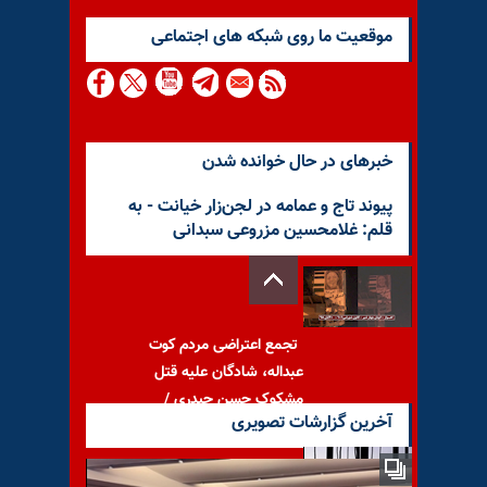
موقعيت ما روى شبكه هاى اجتماعى
خبرهای در حال خوانده شدن
پیوند تاج و عمامه در لجن‌زار خیانت - به
قلم: غلامحسین مزروعی سبدانی
تجمع اعتراضی مردم کوت
عبداله، شادگان علیه قتل
مشکوک حسن حیدری /
آخرین گزارشات تصویری