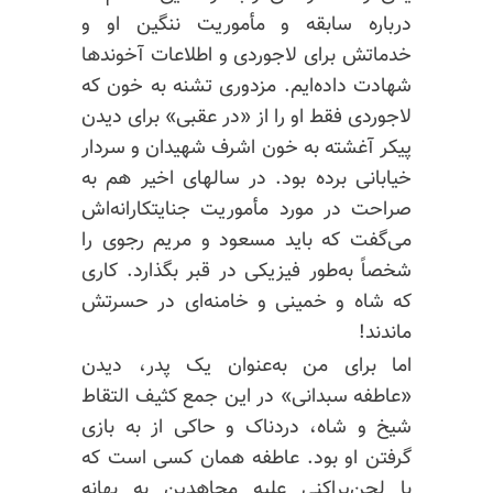
درباره سابقه و مأموریت ننگین او و
خدماتش برای لاجوردی و اطلاعات آخوندها
شهادت داده‌ایم. مزدوری تشنه به خون که
لاجوردی فقط او را از «در عقبی» برای دیدن
پیکر آغشته به خون اشرف شهیدان و سردار
خیابانی برده بود. در سالهای اخیر هم به
صراحت در مورد مأموریت جنایتکارانه‌اش
می‌گفت که باید مسعود و مریم رجوی را
شخصاً به‌طور فیزیکی در قبر بگذارد. کاری
که شاه و خمینی و خامنه‌ای در حسرتش
ماندند!
اما برای من به‌عنوان یک پدر، دیدن
«عاطفه سبدانی» در این جمع کثیف التقاط
شیخ و شاه، دردناک و حاکی از به بازی
گرفتن او بود. عاطفه همان کسی است که
با لجن‌پراکنی علیه مجاهدین به بهانه