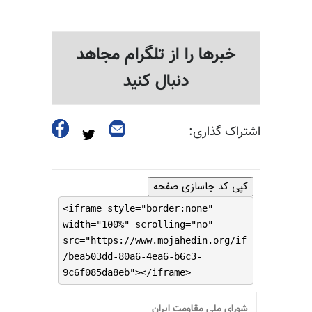
خبرها را از تلگرام مجاهد
دنبال کنید
اشتراک گذاری:
کپی کد جاسازی صفحه
<iframe style="border:none"
width="100%" scrolling="no"
src="https://www.mojahedin.org/if
/bea503dd-80a6-4ea6-b6c3-
9c6f085da8eb"></iframe>
شورای ملی مقاومت ایران