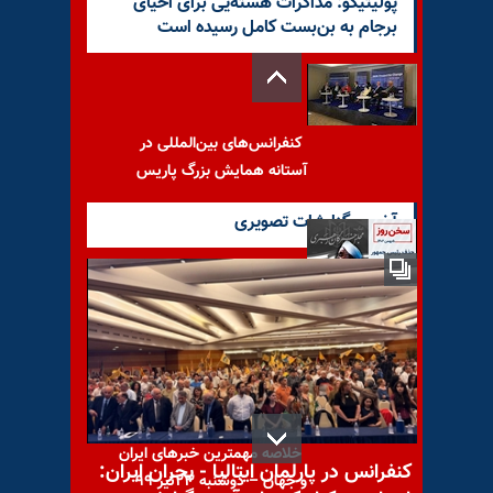
پولیتیکو: مذاکرات هسته‌یی برای احیای
برجام به بن‌بست کامل رسیده است
کنفرانس‌های بین‌المللی در
آستانه همایش بزرگ پاریس
آخرین گزارشات تصویری
حذف رئیس‌جمهور ۸سالهٔ
ارتجاع، چرا؟
خلاصه مهمترین خبرهای ایران
کنفرانس در پارلمان ایتالیا - بحران ایران:
و جهان – دوشنبه ۲۳تیر ۹۹