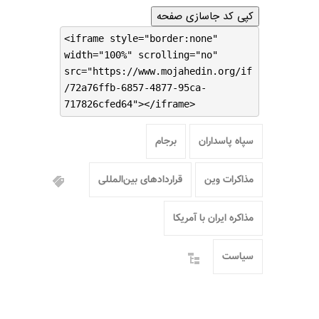
کپی کد جاسازی صفحه
<iframe style="border:none"
width="100%" scrolling="no"
src="https://www.mojahedin.org/if
/72a76ffb-6857-4877-95ca-
717826cfed64"></iframe>
سپاه پاسداران
برجام
مذاکرات وین
قراردادهای بین‌المللی
مذاکره ایران با آمریکا
سیاست