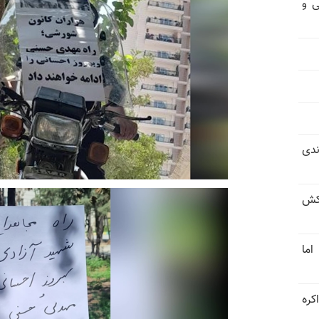
ی و
ندی
کش
اما
کره