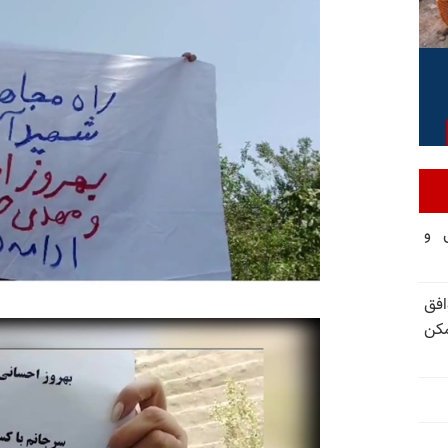
تی و
فق
مکن