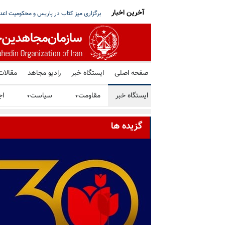
آخرین اخبار
تو خواستار توقف فوری همه اعدامها در ایران شد
شورای ملی مقاومت ایران - مسئول شورا - تبریک ۳۰ تیر در صد و ب
صفحه اصلی
ایستگاه خبر
رادیو مجاهد
مقالات
ایستگاه خبر
مقاومت
سیاست
اج
▼
▼
گزیده ها