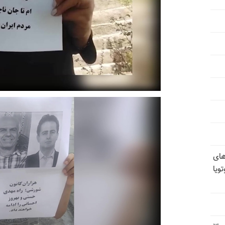
های
ویا