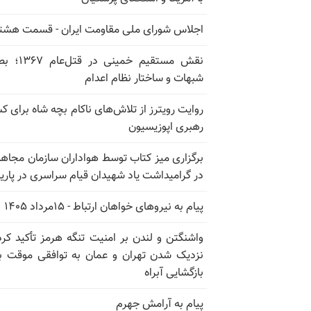
اجلاس شورای ملی مقاومت ایران - قسمت هشت
نقش مستقیم خمینی در ق
شبهات و ساختار نظام اعدام
روایت رویترز از تلاش‌های ناکام بچه شاه برای 
رهبری اپوزیسیون
برگزاری میز کتاب توسط هواداران سازمان مجاه
در گرامیداشت یاد شهیدان قیام سراسری در پار
پیام به نیروهای خواهان ارتباط - ۱۵مرداد ۱۴۰۵
واشنگتن و لندن بر امنیت تنگه هرمز تأکید کرد
نزدیک شدن تهران و عمان به توافقی موقت ب
بازگشایی آبراه
پیام به آرامش جهرم