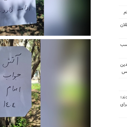
م
تل‌عام ۱۳۶۷؛ بطلان
کسب
دین
یس
ند؛
رای