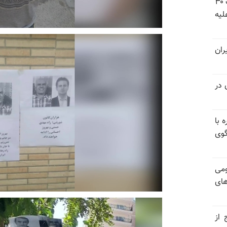
شورای ملی مقاومت ایران - مسئول شورا - تبریک ۳۰
لیه
ران
 در
 با
گوی
ومی
های
 از