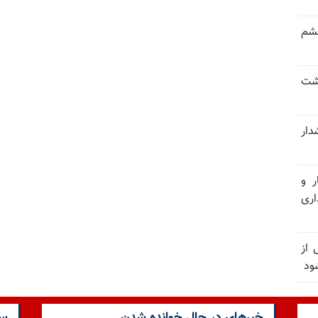
خشم
حشت
شدار
ر و
ری
وان یکی از
ود