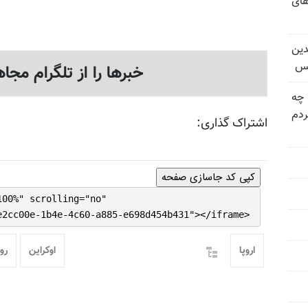
های
دین
یس
خبرها را از تلگرام مجاه
 چه
دم
اشتراک گذاری:
کپی کد جاسازی صفحه
100%" scrolling="no"
e2cc00e-1b4e-4c60-a885-e698d454b431"></iframe>
اروپا
اوکراین
رو