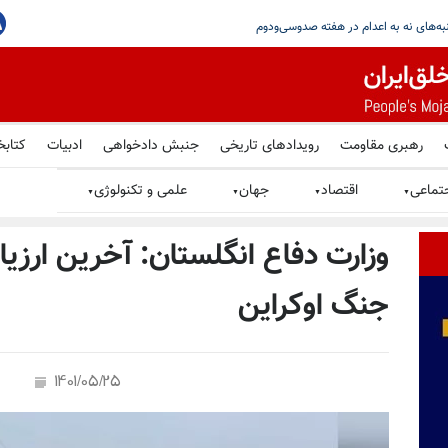
جاهدین در گرامیداشت یاد شهیدان قیام سراسری در پاریس
رهبری مقاومت
رویدادهای تاریخی
جنبش دادخواهی
ادبیات
کتابخ
تماعی
اقتصاد
جهان
علمی و تکنولوژی
▼
▼
▼
▼
وزارت دفاع انگلستان: آخرین ارزی
جنگ اوکراین
1401/05/25