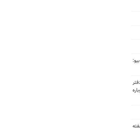
یو:
فتر
اره
فته