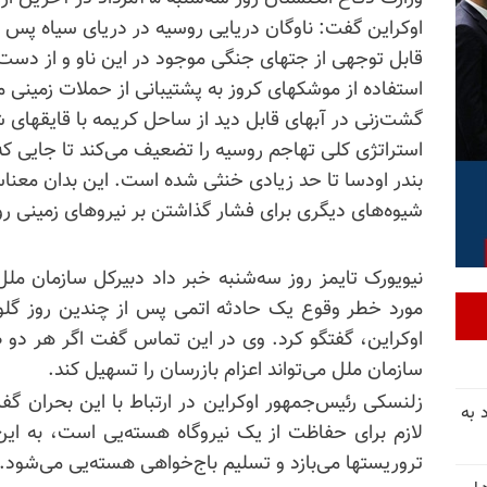
اوکراین گفت: ناوگان دریایی روسیه در دریای سیاه پس 
قابل توجهی از جتهای جنگی موجود در این ناو و از دست د
استفاده از موشکهای کروز به پشتیبانی از حملات زمینی 
گشت‌زنی در آبهای قابل دید از ساحل کریمه با قایقها
استراتژی کلی تهاجم روسیه را تضعیف می‌کند تا جایی ک
بندر اودسا تا حد زیادی خنثی شده است. این بدان معناست
شیوه‌های دیگری برای فشار گذاشتن بر نیروهای زمینی روس
نیویورک تایمز روز سه‌شنبه خبر داد دبیرکل سازمان ملل
مورد خطر وقوع یک حادثه اتمی پس از چندین روز گلوله‌ب
اوکراین، گفتگو کرد. وی در این تماس گفت اگر هر دو ط
سازمان ملل می‌تواند اعزام بازرسان را تسهیل کند.
زلنسکی رئیس‌جمهور اوکراین در ارتباط با این بحران گف
 به
لازم برای حفاظت از یک نیروگاه هسته‌یی است، به ا
تروریستها می‌بازد و تسلیم باج‌خواهی هسته‌یی می‌شود.