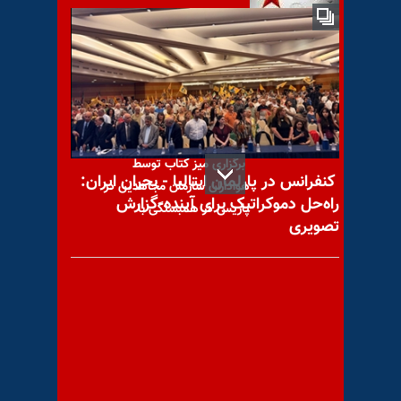
با یاد مجاهد شهید فریدون
کریم زاده
برگزاری میز کتاب توسط
کنفرانس در پارلمان ایتالیا - بحران ایران:
هواداران سازمان مجاهدین در
راه‌حل دموکراتیک برای آینده-گزارش
پاریس در همبستگی با
تصویری
ستاد اجتماعی مجاهدین