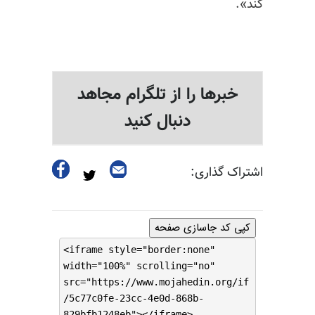
کند».
خبرها را از تلگرام مجاهد
دنبال کنید
اشتراک گذاری:
کپی کد جاسازی صفحه
<iframe style="border:none"
width="100%" scrolling="no"
src="https://www.mojahedin.org/if
/5c77c0fe-23cc-4e0d-868b-
829bfb1248eb"></iframe>