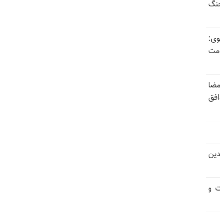
جنگ
وی:
ومت
مضا
افق
دین
ت و