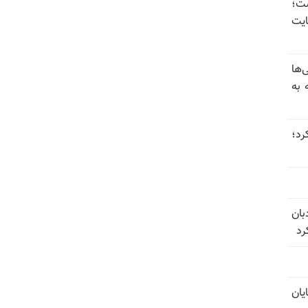
 گذاشت؛
یت
‌ها
 به
 عبور کرد؛
بان
رد
یان