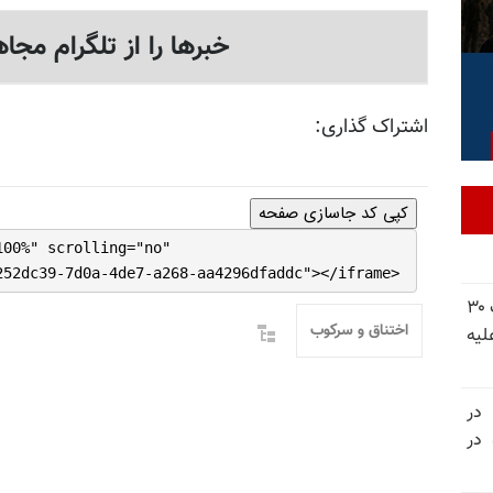
خبرها را از تلگرام مجاه
اشتراک گذاری:
کپی کد جاسازی صفحه
100%" scrolling="no"
252dc39-7d0a-4de7-a268-aa4296dfaddc"></iframe>
شورای ملی مقاومت ایران - مسئول شورا - تبریک ۳۰
اختناق و سرکوب
لیه
 در
سالگرد قتل‌عام ۳۰ هزار لاله‌های بهمن ۵۷ در