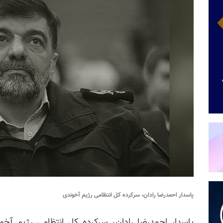
پاسدار احمدرضا رادان، سرکرده کل انتظامی رژیم آخوندی