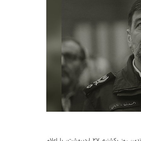
پاسدار احمدرضا رادان، سرکرده کل انتظامی رژیم آخوندی، روز یکشنبه ۲۷ اردیبهشت، با اعلام