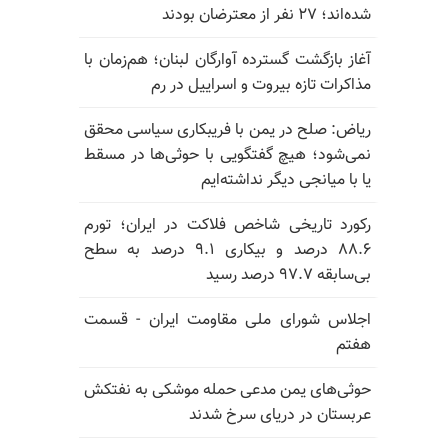
شده‌اند؛ ۲۷ نفر از معترضان بودند
آغاز بازگشت گسترده آوارگان لبنان؛ هم‌زمان با
مذاکرات تازه بیروت و اسراییل در رم
ریاض: صلح در یمن با فریبکاری سیاسی محقق
نمی‌شود؛ هیچ گفتگویی با حوثی‌ها در مسقط
یا با میانجی دیگر نداشته‌ایم
رکورد تاریخی شاخص فلاکت در ایران؛ تورم
۸۸.۶ درصد و بیکاری ۹.۱ درصد به سطح
بی‌سابقه ۹۷.۷ درصد رسید
اجلاس شورای ملی مقاومت ایران - قسمت
هفتم
حوثی‌های یمن مدعی حمله موشکی به نفتکش
عربستان در دریای سرخ شدند