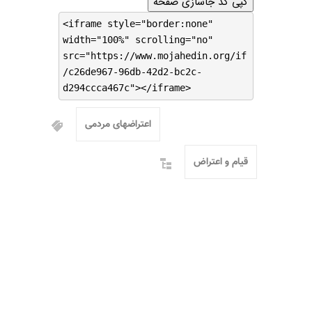
کپی کد جاسازی صفحه
<iframe style="border:none"
width="100%" scrolling="no"
src="https://www.mojahedin.org/if
/c26de967-96db-42d2-bc2c-
d294ccca467c"></iframe>
اعتراضهای مردمی
قیام و اعتراض