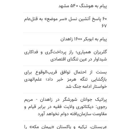
پیام به هوشنگ ۵۴۰ مشهد
۶۰ پاسخ آتشین نسل «سر موضع» به قتل‌عام
۶۷
پیام به ابوبکر ۱۶۰۰ زاهدان
گلریزان همیاری؛ راز پرداخت‌گری و فداکاری
شیداوار در عین تنگنای اقتصادی
بسنت از احتمال توافق قریب‌الوقوع برای
بازگشایی تنگه هرمز خبر داد؛ علم‌الهدی
خواستار ادامه جنگ شد
پراتیک جوانان شورشگر در زاهدان - مریم
رجوی: دیکتاتوری ولایت فقیه در برابر قیام و
مقاومت سازمان‌یافته دوام نخواهد آورد
عربستان، ترکیه و پاکستان «پیمان مکه» را