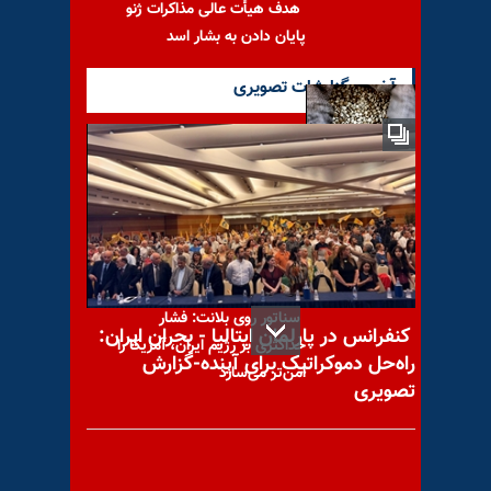
هدف هیأت عالی مذاکرات ژنو
پایان دادن به بشار اسد
آخرین گزارشات تصویری
روزهای بد شبکه قاچاق مواد
مخدر خامنه‌ای در منطقه
سناتور روی بلانت: فشار
کنفرانس در پارلمان ایتالیا - بحران ایران:
حداکثری بر رژیم ایران، آمریکا را
راه‌حل دموکراتیک برای آینده-گزارش
امن‌تر می‌سازد
تصویری