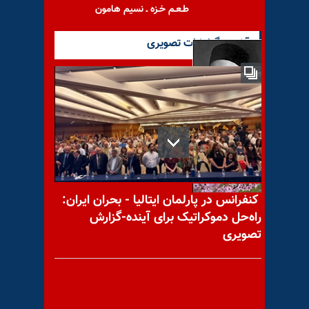
طـعـم خـزه ـ نسیم هامون
آخرین گزارشات تصویری
صلیب سرخ جهانی تاسیس شد
کنفرانس در پارلمان ایتالیا - بحران ایران:
راه‌حل دموکراتیک برای آینده-گزارش
تصویری
پیام به علی ۱۳۷۴