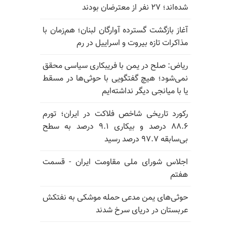
شده‌اند؛ ۲۷ نفر از معترضان بودند
آغاز بازگشت گسترده آوارگان لبنان؛ هم‌زمان با
مذاکرات تازه بیروت و اسراییل در رم
ریاض: صلح در یمن با فریبکاری سیاسی محقق
نمی‌شود؛ هیچ گفتگویی با حوثی‌ها در مسقط
یا با میانجی دیگر نداشته‌ایم
رکورد تاریخی شاخص فلاکت در ایران؛ تورم
۸۸.۶ درصد و بیکاری ۹.۱ درصد به سطح
بی‌سابقه ۹۷.۷ درصد رسید
اجلاس شورای ملی مقاومت ایران - قسمت
هفتم
حوثی‌های یمن مدعی حمله موشکی به نفتکش
عربستان در دریای سرخ شدند