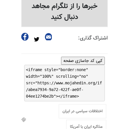
خبرها را از تلگرام مجاهد
دنبال کنید
اشتراک گذاری:
کپی کد جاسازی صفحه
<iframe style="border:none"
width="100%" scrolling="no"
src="https://www.mojahedin.org/if
/abea7934-9a72-422f-ae0f-
04ee1274be2b"></iframe>
اختلافات سیاسی در ایران
مذاکره ایران با آمریکا