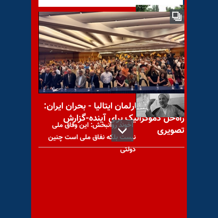
تظاهرات دانشجویان دانشگاه
تبریز در همبستگی با دانشجویان
تهران و اصفهان
کنفرانس در پارلمان ایتالیا - بحران ایران:
راه‌حل دموکراتیک برای آینده-گزارش
آخوند روانبخش: این وفاق ملی
تصویری
نیست بلکه نفاق ملی است چنین
دولتی
کمیساریای عالی حقوق‌بشر ملل