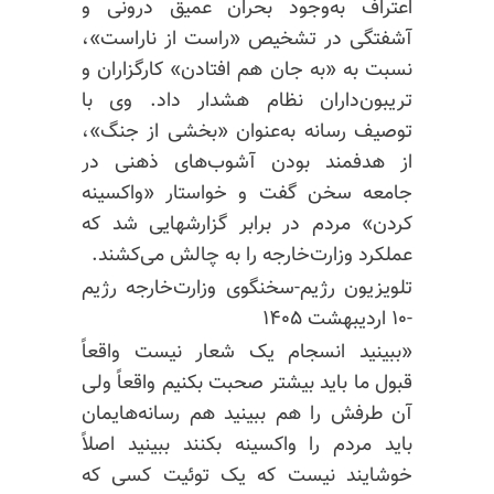
اعتراف به‌وجود بحران عمیق درونی و
آشفتگی در تشخیص «راست از ناراست»،
نسبت به «به جان هم افتادن» کارگزاران و
تریبون‌داران نظام هشدار داد. وی با
توصیف رسانه به‌عنوان «بخشی از جنگ»،
از هدفمند بودن آشوب‌های ذهنی در
جامعه سخن گفت و خواستار «واکسینه
کردن» مردم در برابر گزارشهایی شد که
عملکرد وزارت‌خارجه را به چالش می‌کشند.
تلویزیون رژیم-سخنگوی وزارت‌خارجه رژیم
-۱۰ اردیبهشت ۱۴۰۵
«ببینید انسجام یک شعار نیست واقعاً
قبول ما باید بیشتر صحبت بکنیم واقعاً ولی
آن طرفش را هم ببینید هم رسانه‌هایمان
باید مردم را واکسینه بکنند ببینید اصلاً
خوشایند نیست که یک توئیت کسی که