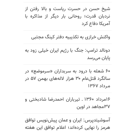
شیخ حسن در حسرت ریاست و بالا رفتن از
نردبان قدرت؛ روحانی بار دیگر از مذاکره با
آمریکا دفاع کرد
واکنش خرازی به تکذیبیه دفتر کینگ مجتبی
دونالد ترامپ: جنگ با رژیم ایران خیلی زود به
پایان می‌رسد
۶۰ شعله با درود به سربداران «سرموضع» در
سالگرد قتل‌عام ۳۰ هزار لاله‌های بهمن ۵۷ در
مـرداد ۱۳۶۷
۱۶مرداد ۱۳۶۰ ـ تیرباران احمدرضا شادبختی و
۳۷مجاهد در اوین
آسوشیتدپرس: ایران و عمان پیش‌نویس توافق
هرمز را نهایی کرده‌اند؛ اعلام توافق این هفته