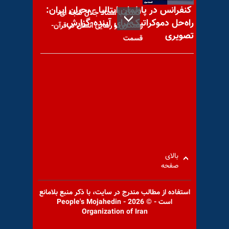
کنفرانس در پارلمان ایتالیا - بحران ایران:
گفتگو با استاد جلال گنجه ای-
راه‌حل دموکراتیک برای آینده-گزارش
رستگاری و رهایی انسان در قرآن-
تصویری
قسمت
کنگره آمریکا - ارائه لایحه قانونی
«لغو معافیتها و مجوزهای
مشخص مربوط
بالای
صفحه
با یاد مجاهد شهید حمید قرایی
استفاده از مطالب مندرج در سايت، با ذكر منبع بلامانع
است - © 2026 - People's Mojahedin
Organization of Iran