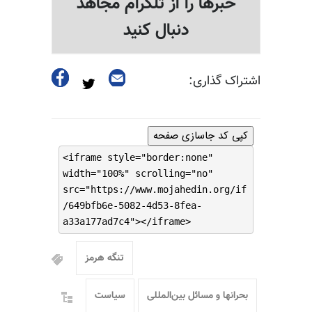
خبرها را از تلگرام مجاهد
دنبال کنید
اشتراک گذاری:
کپی کد جاسازی صفحه
<iframe style="border:none"
width="100%" scrolling="no"
src="https://www.mojahedin.org/if
/649bfb6e-5082-4d53-8fea-
a33a177ad7c4"></iframe>
تنگه هرمز
بحرانها و مسائل بین‌المللی
سیاست