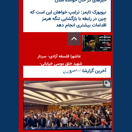
خبرهای در حال خوانده شدن
نیویورک تایمز: ترامپ خواهان این است که
چین در رابطه با بازگشایی تنگه هرمز
اقدامات بیشتری انجام دهد
عاشورا فلسفه آزادی- سردار
شهید خلق موسی خیابانی-
آخرین گزارشات تصویری
قسمت سوم
با یاد مجاهد شهید مینا عسگری