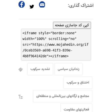
اشتراک گذاری:
کپی کد جاسازی صفحه
<iframe style="border:none"
width="100%" scrolling="no"
src="https://www.mojahedin.org/if
/0ceb3569-a698-41f3-839e-
4b8f964142de"></iframe>
زندانیان سیاسی
تشدید سرکوب
اختناق و سرکوب
مجامع و ارگانهای بین‌المللی و منطقه‌ای
فعالیتهای مقاومت