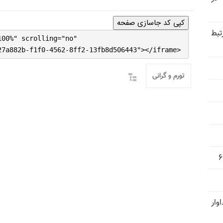
کپی کد جاسازی صفحه
تبط
100%" scrolling="no"
27a882b-f1f0-4562-8ff2-13fb8d506443"></iframe>
تورم و گرانی
وار