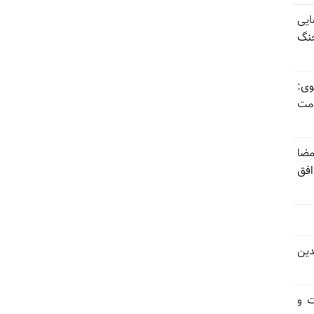
ایی
جنگ
وی:
ومت
مضا
افق
دین
ت و