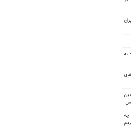
 در
ران
 به
های
دین
یس
 چه
دم