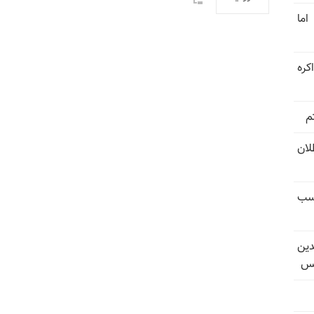
اما
کره
م
تل‌عام ۱۳۶۷؛ بطلان
کسب
دین
یس