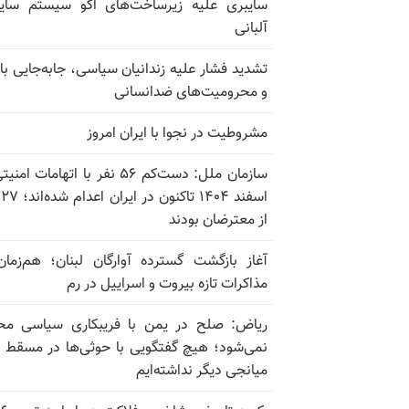
سایبری علیه زیرساخت‌های اکو سیستم سای
آلبانی
تشدید فشار علیه زندانیان سیاسی، جابه‌جایی با 
و محرومیت‌های ضدانسانی
مشروطیت در نجوا با ایران امروز
سازمان ملل: دست‌کم ۵۶ نفر با اتهامات ام
اسف
از معترضان بودند
آغاز بازگشت گسترده آوارگان لبنان؛ هم‌زمان
مذاکرات تازه بیروت و اسراییل در رم
ریاض: صلح در یمن با فریبکاری سیاسی مح
نمی‌شود؛ هیچ گفتگویی با حوثی‌ها در مسقط یا
میانجی دیگر نداشته‌ایم