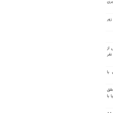
بری
زور
نیتی از
ند ۱۴۰۴ تاکنون در ایران اعدام شده‌اند؛ ۲۷ نفر
 با
قق
 با