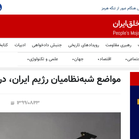
نباید به سلاح هسته‌یی
گزارش وقوع دو انفجار در نزدیکی یک نفتکش هنگام عبور از تنگه هرمز
رهبری مقاومت
رویدادهای تاریخی
جنبش دادخواهی
ادبیات
کتابخ
تماعی
اقتصاد
جهان
علمی و تکنولوژی
▼
▼
▼
▼
مواضع شبه‌نظامیان رژیم ایران، در
1399/08/23