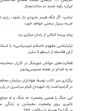
افزایش ۱۰۰ درصدی قیمت مصالح ساختمانی
ایران؛ رکود شدید در ساخت‌وساز
ترامپ: اگر تنگه هرمز به‌زودی باز نشود، رژیم ای
ضربه بسیار سختی خواهد خورد
پیام پریسا کمالی از زندان مرکزی یزد
تبارشناسی مفهوم «اسلام غیرسیاسی» با استناد
آرای فلاسفه از ارسطو تا سارتر
فعالیت‌های جوانان شورشگر در کارزار سه‌شنبه‌
نه به اعدام در هفته صدوسی‌و‌دوم
برگزاری میز کتاب توسط هواداران سازمان مجاه
در گرامیداشت یاد شهیدان قیام سراسری در پار
این جنگ یا همین وضعیت نه جنگ و نه صلح
تاثیری روی وضعیت معیشتی و زندگی مر
می‌گذاره؟ همراه با سؤالات -۲۸۶