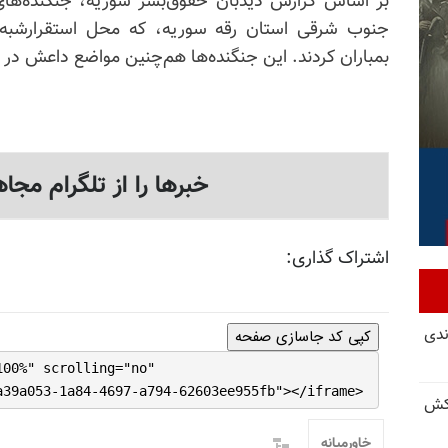
بر اساس گزارش دیدبان حقوق‌بشر سوریه، جنگنده‌ها
جنوب شرقی استان رقه سوریه، که محل استقرارشبه‌نظا
بمباران کردند. این جنگنده‌ها هم‌چنین مواضع داعش در
خبرها را از تلگرام مجاه
اشتراک گذاری:
ندی
کپی کد جاسازی صفحه
100%" scrolling="no"
a39a053-1a84-4697-a794-62603ee955fb"></iframe>
کش
خاورمیانه