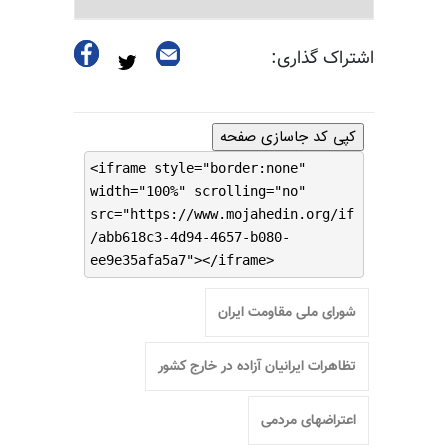
اشتراک گذاری:
کپی کد جاسازی صفحه
<iframe style="border:none"
width="100%" scrolling="no"
src="https://www.mojahedin.org/if
/abb618c3-4d94-4657-b080-
ee9e35afa5a7"></iframe>
شورای ملی مقاومت ایران
تظاهرات ایرانیان آزاده در خارج کشور
اعتراضهای مردمی