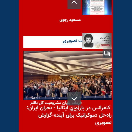
مسعود رجوی
آخرین گزارشات تصویری
با یاد مجاهد شهید تیمور طالش
شریفی
مصاحبه مسعود رجوی - ۳۰
خرداد، پایان مشروعیت کل نظام
کنفرانس در پارلمان ایتالیا - بحران ایران:
- دیماه
راه‌حل دموکراتیک برای آینده-گزارش
تصویری