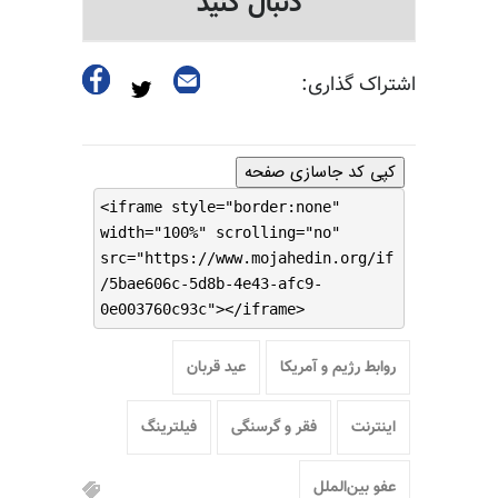
دنبال کنید
اشتراک گذاری:
کپی کد جاسازی صفحه
<iframe style="border:none"
width="100%" scrolling="no"
src="https://www.mojahedin.org/if
/5bae606c-5d8b-4e43-afc9-
0e003760c93c"></iframe>
روابط رژیم و آمریکا
عید قربان
اینترنت
فقر و گرسنگی
فیلترینگ
عفو بین‌الملل