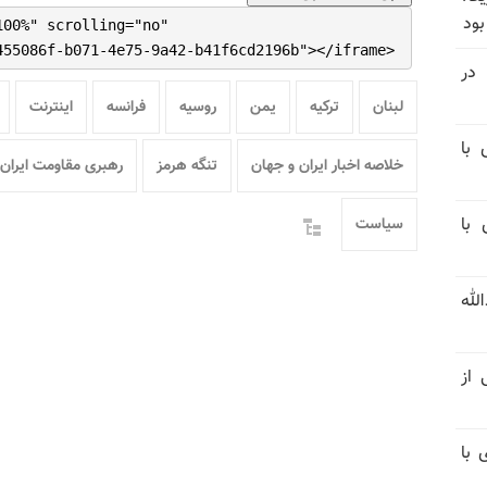
بود
100%" scrolling="no"
455086f-b071-4e75-9a42-b41f6cd2196b"></iframe>
در
لبنان
ترکیه
یمن
روسیه
فرانسه
اینترنت
 با
خلاصه اخبار ایران و جهان
تنگه هرمز
رهبری مقاومت ایران
 با
سیاست
لله
 از
 با