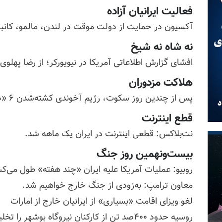
فعالیت ایرانیان آزاده
آکسیون در حمایت از دولت موقت در لندن، مالمو، کانبرا
نه شاه نه شیخ
افشای گزارش اطلاعاتی آمریکا در نیویورکر؛ از رضا پهلوی ب
هلاکت مزدوران
پس از چندین روز سکوت، رژیم آخوندی کشته‌شدن ۶ «دیپلمات» در لبنان را اعلام کرد.
قطع اینترنت
نت‌بلاکس: قطعی اینترنت در ایران یک ماهه شد.
بیست‌ونهمین روز جنگ
روبیو: عملیات آمریکا علیه ایران «چند هفته» طول می‌ک
معاون ترامپ: به‌زودی از جنگ خارج خواهیم شد.
لغو ویزای اقامت «بسیاری» از ایرانیان خارج از امارات
روسیه حدود ۴۰۰صد تن از کارکنان نیروگاه بوشهر را تخلیه کرده است.