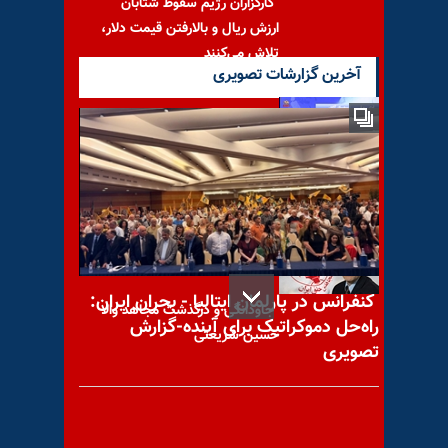
کارگزاران رژیم سقوط شتابان
ارزش ریال و بالارفتن قیمت دلار،
تلاش می‌کنند
آخرین گزارشات تصویری
ابوالقاسم رضایی در سی‌امین
گلریزان همیاری با سیمای آزادی
کنفرانس در پارلمان ایتالیا - بحران ایران:
جاودانگی و درگذشت مجاهد والا
راه‌حل دموکراتیک برای آینده-گزارش
حسین شریعتی
تصویری