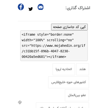
اشتراک گذاری:
کپی کد جاسازی صفحه
<iframe style="border:none"
width="100%" scrolling="no"
src="https://www.mojahedin.org/if
/c31bb15f-096b-4047-8230-
00420a5ed601"></iframe>
هلند
اتحادیه اروپا
کشورهای حوزه خلیج‌فارس
عفو بین‌الملل