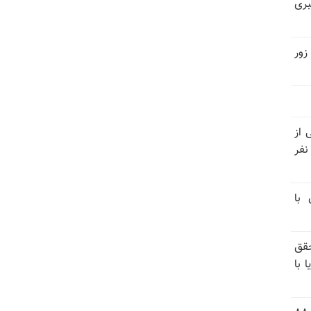
بری
زور
نیتی از
ند ۱۴۰۴ تاکنون در ایران اعدام شده‌اند؛ ۲۷ نفر
 با
قق
 با