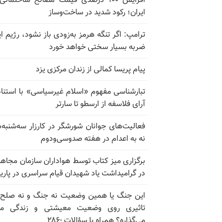
افزایش ۱۰۰ درصدی قیمت مصالح ساختمانی
ایران؛ رکود شدید در ساخت‌وساز
ترامپ: اگر تنگه هرمز به‌زودی باز نشود، رژیم ای
ضربه بسیار سختی خواهد خورد
پیام پریسا کمالی از زندان مرکزی یزد
تبارشناسی مفهوم «اسلام غیرسیاسی» با استناد
آرای فلاسفه از ارسطو تا سارتر
فعالیت‌های جوانان شورشگر در کارزار سه‌شنبه‌
نه به اعدام در هفته صدوسی‌و‌دوم
برگزاری میز کتاب توسط هواداران سازمان مجاه
در گرامیداشت یاد شهیدان قیام سراسری در پار
این جنگ یا همین وضعیت نه جنگ و نه صلح
تاثیری روی وضعیت معیشتی و زندگی مر
می‌گذاره؟ همراه با سؤالات -۲۸۶