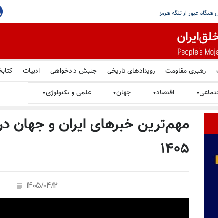
، اما تهران هرگز نباید به سلاح هسته‌یی
رهبری مقاومت
رویدادهای تاریخی
جنبش دادخواهی
ادبیات
کتابخ
تماعی
اقتصاد
جهان
علمی و تکنولوژی
▼
▼
▼
▼
۱۴۰۵
1405/04/12