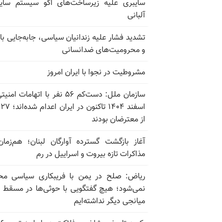
سایبری علیه زیرساخت‌های اکو سیستم سای
آلبانی
تشدید فشار علیه زندانیان سیاسی، جابه‌جایی با 
و محرومیت‌های ضدانسانی
مشروطیت در نجوا با ایران امروز
سازمان ملل: دست‌کم ۵۶ نفر با اتهامات ام
اسف
از معترضان بودند
آغاز بازگشت گسترده آوارگان لبنان؛ هم‌زمان
مذاکرات تازه بیروت و اسراییل در رم
ریاض: صلح در یمن با فریبکاری سیاسی مح
نمی‌شود؛ هیچ گفتگویی با حوثی‌ها در مسقط یا
میانجی دیگر نداشته‌ایم