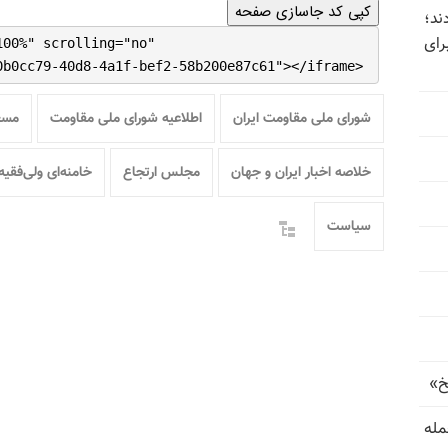
کپی کد جاسازی صفحه
ند؛
رای
100%" scrolling="no"
0b0cc79-40d8-4a1f-bef2-58b200e87c61"></iframe>
شورای ملی مقاومت ایران
اطلاعیه شورای ملی مقاومت
مسع
خلاصه اخبار ایران و جهان
مجلس ارتجاع
خامنه‌ای ولی‌فقیه
سیاست
خ»
رای حمله