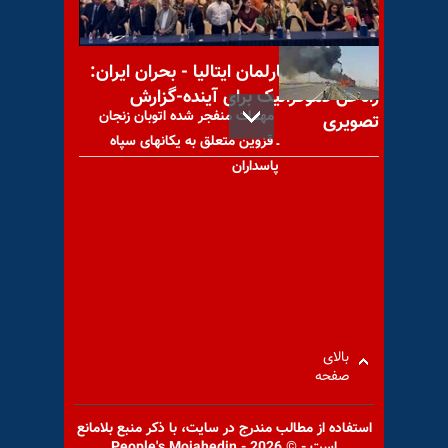
ایران
کنفرانس در پارلمان ایتالیا - بحران ایران:
راه‌حل دموکراتیک برای آینده-گزارش
مهمات منفجر شده اتوبان زنجان
تصویری
ـ قزوین متعلق به یکانهای سپاه
پاسداران
کنفرانس مطبوعاتی نیکی هیلی،
افشاگری علیه فعالیتهای شریرانه
رژیم ایران در منطقه
بالای
صفحه
استفاده از مطالب مندرج در سايت، با ذكر منبع بلامانع
برق سلاح مجاهدین و کابوس
است - © 2026 - People's Mojahedin