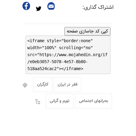
اشتراک گذاری:
کپی کد جاسازی صفحه
<iframe style="border:none"
width="100%" scrolling="no"
src="https://www.mojahedin.org/if
/e0eb3057-5078-4e57-8b80-
518aa524cac2"></iframe>
فقر در ایران
کارگران
بحرانهای اجتماعی
تورم و گرانی