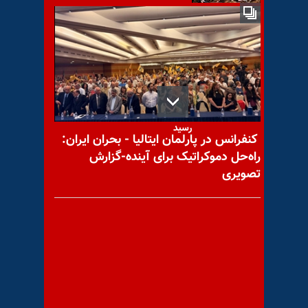
قیام بردگان در آمریکا،آغازشد
پنجمین روز قیام سراسری -
شمار شهرهای بپا خاسته به ۱۳۷
رسید
کنفرانس در پارلمان ایتالیا - بحران ایران:
راه‌حل دموکراتیک برای آینده-گزارش
تصویری
سنای آمریکا: جمهوری‌خواهان
مانع تصویب طرح توقف عملیات
جنگی علیه ایران قبل