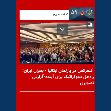
آخرین گزارشات تصویری
راز گرایش جوانان به سازمان
مجاهدین خلق ایران
«‌نه شاه نه شیخ»؛ صدای واحد
از پاریس
کنفرانس در پارلمان ایتالیا - بحران ایران:
راه‌حل دموکراتیک برای آینده-گزارش
تصویری
پاسخ شورشگران به سرکوب
معترضان در سبزوار