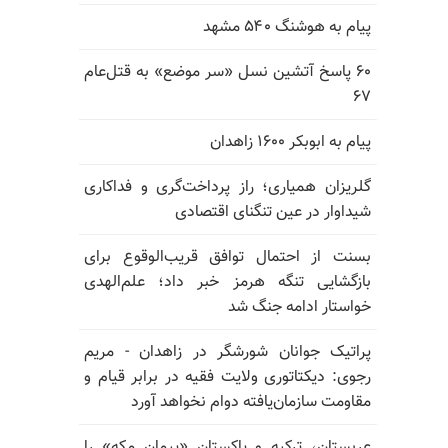
پیام به هوشنگ ۵۴۰ مشهد
۶۰ پاسخ آتشین نسل «سر موضع» به قتل‌عام
۶۷
پیام به ابوبکر ۱۶۰۰ زاهدان
گلریزان همیاری؛ راز پرداخت‌گری و فداکاری
شیداوار در عین تنگنای اقتصادی
بسنت از احتمال توافق قریب‌الوقوع برای
بازگشایی تنگه هرمز خبر داد؛ علم‌الهدی
خواستار ادامه جنگ شد
پراتیک جوانان شورشگر در زاهدان - مریم
رجوی: دیکتاتوری ولایت فقیه در برابر قیام و
مقاومت سازمان‌یافته دوام نخواهد آورد
عربستان، ترکیه و پاکستان «پیمان مکه» را