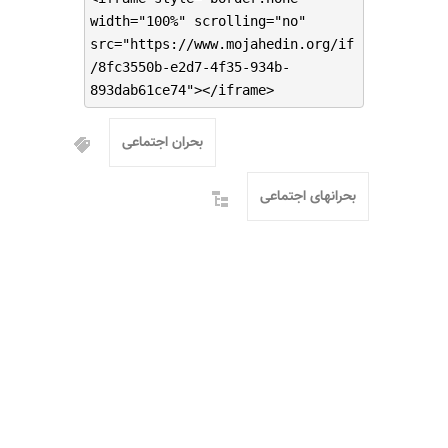
width="100%" scrolling="no"
src="https://www.mojahedin.org/if
/8fc3550b-e2d7-4f35-934b-
893dab61ce74"></iframe>
بحران اجتماعی
بحرانهای اجتماعی