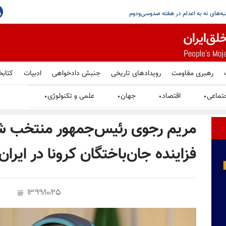
اهدین در گرامیداشت یاد شهیدان قیام سراسری در پاریس
فعالیت‌های جوانان شورشگر در کارز
رهبری مقاومت
رویدادهای تاریخی
جنبش دادخواهی
ادبیات
کتابخ
تماعی
اقتصاد
جهان
علمی و تکنولوژی
▼
▼
▼
▼
مریم رجوی رئیس‌جمهور منتخب شو
فزاینده جان‌باختگان کرونا در ایر
1399/10/25