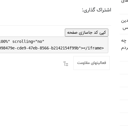
های
اشتراک گذاری:
دین
یس
کپی کد جاسازی صفحه
 چه
100%" scrolling="no"
دم
098479e-cde9-47eb-8566-b2142154f99b"></iframe>
فعالیتهای مقاومت