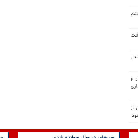
خشم
حشت
شدار
ر و
ری
وان یکی از
ود