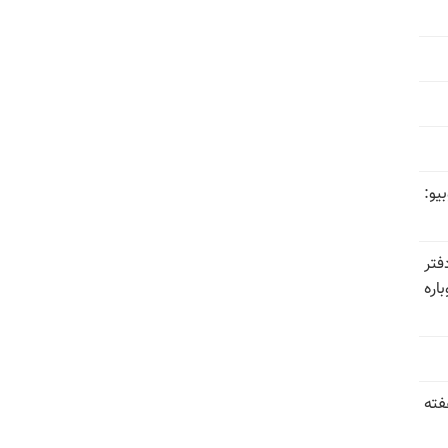
یو:
فتر
اره
فته