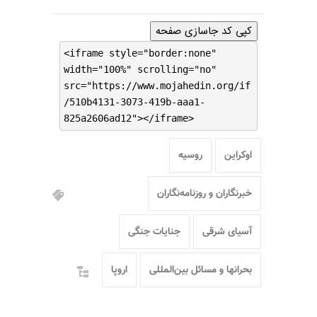
کپی کد جاسازی صفحه
<iframe style="border:none"
width="100%" scrolling="no"
src="https://www.mojahedin.org/if
/510b4131-3073-419b-aaa1-
825a2606ad12"></iframe>
اوکراین
روسیه
خبرنگاران و روزنامه‌نگاران
آسیای شرقی
جنایات جنگی
بحرانها و مسائل بین‌المللی
اروپا