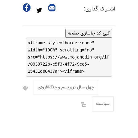
اشتراک گذاری:
کپی کد جاسازی صفحه
<iframe style="border:none"
width="100%" scrolling="no"
src="https://www.mojahedin.org/if
/0939722b-c5f3-4f72-9ce5-
15431de6437a"></iframe>
چهل سال تروریسم و جنگ‌افروزی
سیاست