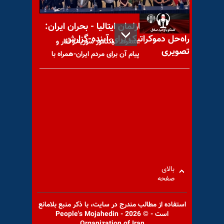
کنفرانس در پارلمان ایتالیا - بحران ایران:
راه‌حل دموکراتیک برای آینده-گزارش
سقوط دیکتاتور سوریه و آثار و
تصویری
پیام آن برای مردم ایران-همراه با
رخداد ـ خیزش معلمان؛ ارادهٔ
ملی برای سرنگونی
بالای
صفحه
در راستای مبارزه سازنیافته چه
کاری باید انجام بشود-همراه با
استفاده از مطالب مندرج در سايت، با ذكر منبع بلامانع
سؤالات شما
است - © 2026 - People's Mojahedin
Organization of Iran