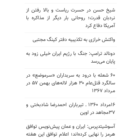
شیخ حسن در حسرت ریاست و بالا رفتن از
نردبان قدرت؛ روحانی بار دیگر از مذاکره با
آمریکا دفاع کرد
واکنش خرازی به تکذیبیه دفتر کینگ مجتبی
دونالد ترامپ: جنگ با رژیم ایران خیلی زود به
پایان می‌رسد
۶۰ شعله با درود به سربداران «سرموضع» در
سالگرد قتل‌عام ۳۰ هزار لاله‌های بهمن ۵۷ در
مـرداد ۱۳۶۷
۱۶مرداد ۱۳۶۰ ـ تیرباران احمدرضا شادبختی و
۳۷مجاهد در اوین
آسوشیتدپرس: ایران و عمان پیش‌نویس توافق
هرمز را نهایی کرده‌اند؛ اعلام توافق این هفته