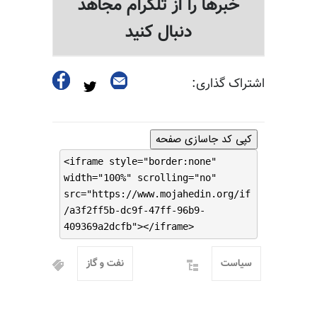
خبرها را از تلگرام مجاهد
دنبال کنید
اشتراک گذاری:
کپی کد جاسازی صفحه
<iframe style="border:none"
width="100%" scrolling="no"
src="https://www.mojahedin.org/if
/a3f2ff5b-dc9f-47ff-96b9-
409369a2dcfb"></iframe>
سیاست
نفت و گاز