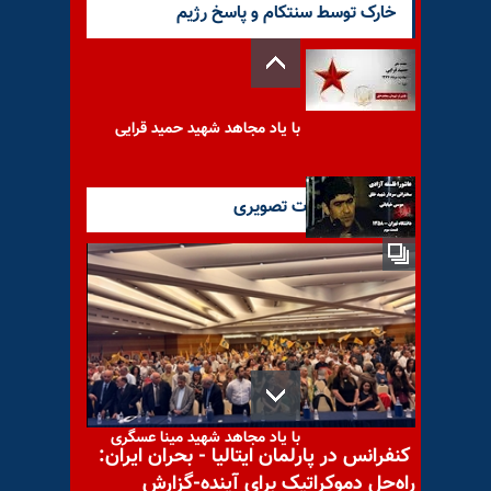
خارک توسط سنتکام و پاسخ رژیم
با یاد مجاهد شهید حمید قرایی
آخرین گزارشات تصویری
عاشورا فلسفه آزادی- سردار
شهید خلق موسی خیابانی-
قسمت سوم
با یاد مجاهد شهید مینا عسگری
کنفرانس در پارلمان ایتالیا - بحران ایران:
راه‌حل دموکراتیک برای آینده-گزارش