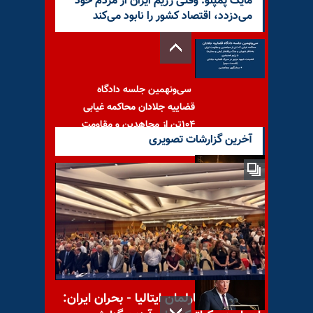
مایک پمپئو: وقتی رژیم ایران از مردم خود
می‌دزدد، اقتصاد کشور را نابود می‌کند
سی‌و‌نهمین جلسه دادگاه
قضاییه جلادان محاکمه غیابی
۱۰۴تن از مجاهدین و مقاومت
آخرین گزارشات تصویری
استقرار گسترده ایست و
بازرسی‌ها در سراسر کشور؛
فضای شهرها بیش‌از‌پیش امنیتی
کنفرانس در پارلمان ایتالیا - بحران ایران: