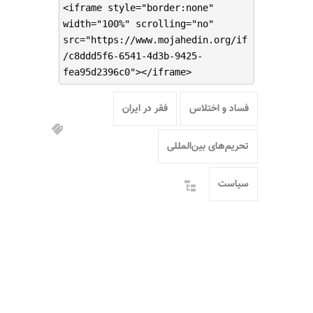
<iframe style="border:none"
width="100%" scrolling="no"
src="https://www.mojahedin.org/if
/c8ddd5f6-6541-4d3b-9425-
fea95d2396c0"></iframe>
فساد و اختلاس
فقر در ایران
تحریم‌های بین‌المللی
سیاست