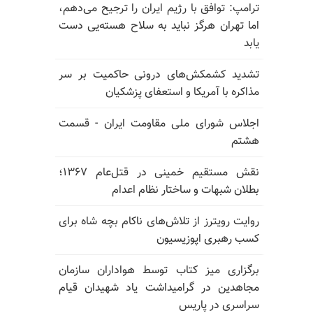
ترامپ: توافق با رژیم ایران را ترجیح می‌دهم،
اما تهران هرگز نباید به سلاح هسته‌یی دست
یابد
تشدید کشمکش‌های درونی حاکمیت بر سر
مذاکره با آمریکا و استعفای پزشکیان
اجلاس شورای ملی مقاومت ایران - قسمت
هشتم
نقش مستقیم خمینی در قتل‌عام ۱۳۶۷؛
بطلان شبهات و ساختار نظام اعدام
روایت رویترز از تلاش‌های ناکام بچه شاه برای
کسب رهبری اپوزیسیون
برگزاری میز کتاب توسط هواداران سازمان
مجاهدین در گرامیداشت یاد شهیدان قیام
سراسری در پاریس