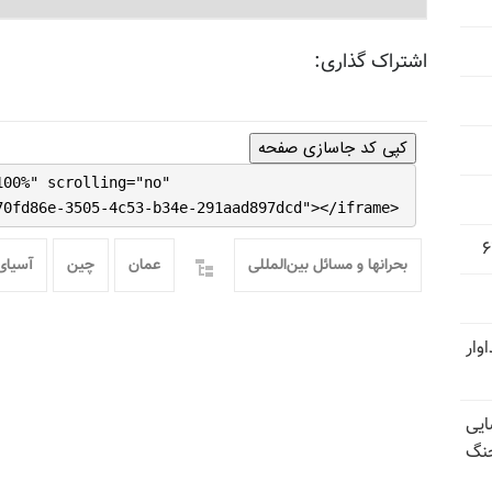
اشتراک گذاری:
کپی کد جاسازی صفحه
100%" scrolling="no"
70fd86e-3505-4c53-b34e-291aad897dcd"></iframe>
بحرانها و مسائل بین‌المللی
عمان
چین
آسیای
وار
ایی
جنگ