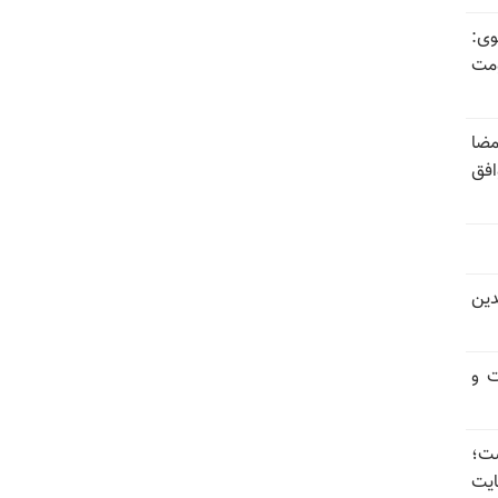
وی:
ومت
مضا
افق
دین
ت و
 گذاشت؛
یت