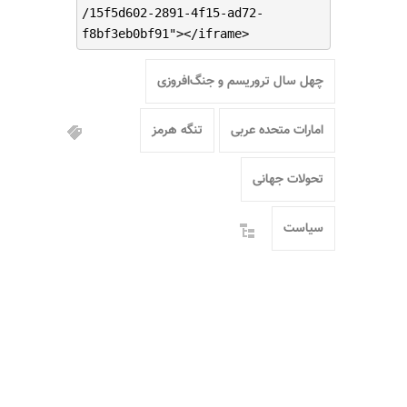
/15f5d602-2891-4f15-ad72-
f8bf3eb0bf91"></iframe>
چهل سال تروریسم و جنگ‌افروزی
امارات متحده عربی
تنگه هرمز
تحولات جهانی
سیاست