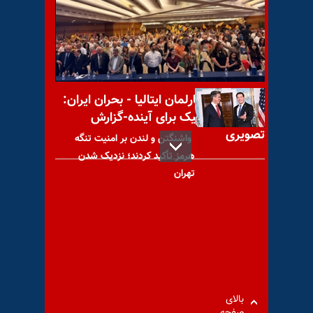
برگزاری میز کتاب توسط
هواداران سازمان مجاهدین در
گرامیداشت یاد شهیدان قیام
کنفرانس در پارلمان ایتالیا - بحران ایران:
راه‌حل دموکراتیک برای آینده-گزارش
تصویری
واشنگتن و لندن بر امنیت تنگه
هرمز تأکید کردند؛ نزدیک شدن
تهران
رویترز: آمار قربانیان زلزله
۷ریشتری ترکیه و یونان به ۲۷نفر
رسید
بالای
صفحه