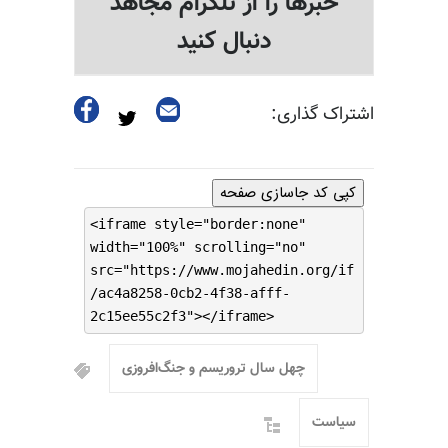
خبرها را از تلگرام مجاهد
دنبال کنید
اشتراک گذاری:
کپی کد جاسازی صفحه
<iframe style="border:none"
width="100%" scrolling="no"
src="https://www.mojahedin.org/if
/ac4a8258-0cb2-4f38-afff-
2c15ee55c2f3"></iframe>
چهل سال تروریسم و جنگ‌افروزی
سیاست