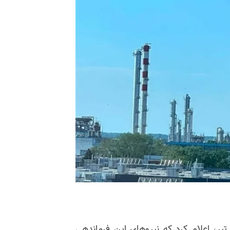
رماندهی مرکزی آمریکا (سنتکام) بامداد چهارشنبه ۱۷ تیر، اعلام کرد که نیروهای این فرماندهی