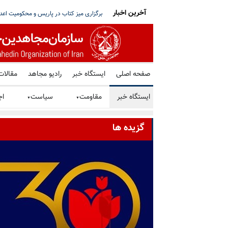
آخرین اخبار
تو خواستار توقف فوری همه اعدامها در ایران شد
شورای ملی مقاومت ایران - مسئول شورا - تبریک ۳۰ تیر در صد و ب
صفحه اصلی
ایستگاه خبر
رادیو مجاهد
مقالات
ایستگاه خبر
مقاومت
سیاست
اج
▼
▼
گزیده ها