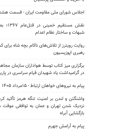
اجلاس شورای ملی مقاومت ایران - قسمت هشت
نقش مستقیم خمینی در ق
شبهات و ساختار نظام اعدام
روایت رویترز از تلاش‌های ناکام بچه شاه برای 
رهبری اپوزیسیون
برگزاری میز کتاب توسط هواداران سازمان مجاه
در گرامیداشت یاد شهیدان قیام سراسری در پار
پیام به نیروهای خواهان ارتباط - ۱۵مرداد ۱۴۰۵
واشنگتن و لندن بر امنیت تنگه هرمز تأکید کرد
نزدیک شدن تهران و عمان به توافقی موقت ب
بازگشایی آبراه
پیام به آرامش جهرم