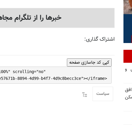
خبرها را از تلگرام مجاه
اشتراک گذاری:
کپی کد جاسازی صفحه
تی و
100%" scrolling="no"
e57671b-8894-4d99-b4f7-4d9c8becc3ce"></iframe>
فق
سیاست
مکن