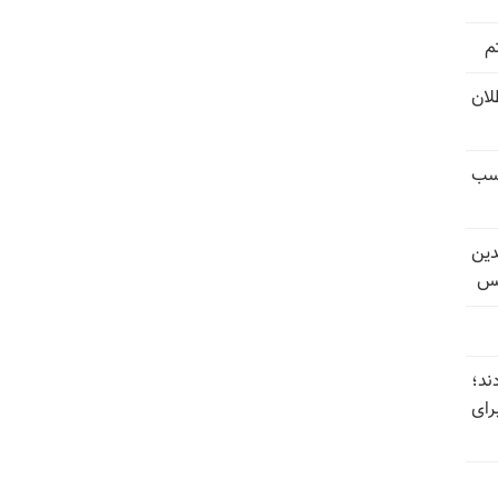
م
تل‌عام ۱۳۶۷؛ بطلان
کسب
دین
یس
ند؛
رای