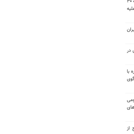
شورای ملی مقاومت ایران - مسئول شورا - تبریک ۳۰
لیه
ران
 در
 با
گوی
ومی
های
 از