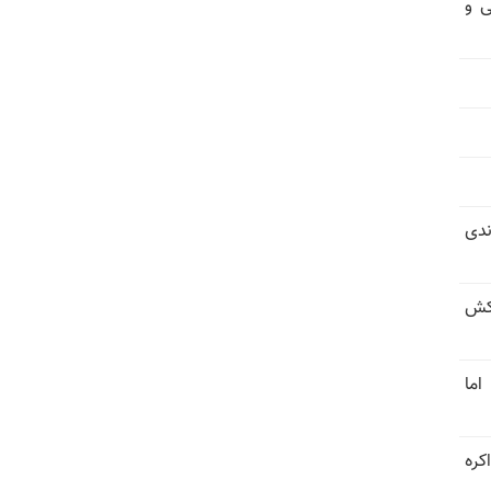
ی و
ندی
کش
اما
کره