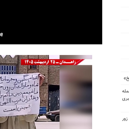
خ»
رای حمله
بری
زور