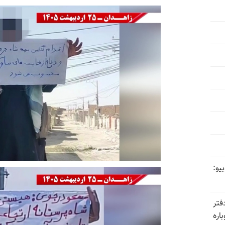
یو:
فتر
اره