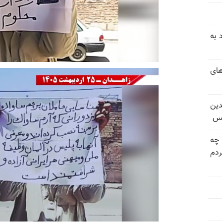
 به
های
دین
یس
 چه
دم