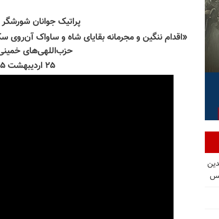
پراتیک جوانان شورشگر د
«اقدام ننگین و مجرمانه بقایای شاه و ساواک آن‌روی سک
حزب‌اللهی‌های خمین
۲۵ اردیبهشت ۱۴۰۵
دین
یس