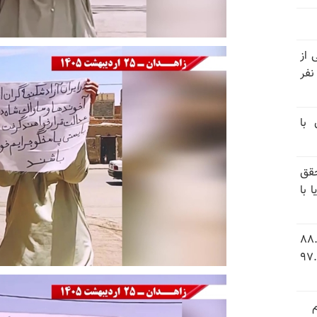
نیتی از
ند ۱۴۰۴ تاکنون در ایران اعدام شده‌اند؛ ۲۷ نفر
 با
قق
 با
 شاخص فلاکت در ایران؛ تورم ۸۸.۶
 ۹.۱ درصد به سطح بی‌سابقه ۹۷.۷