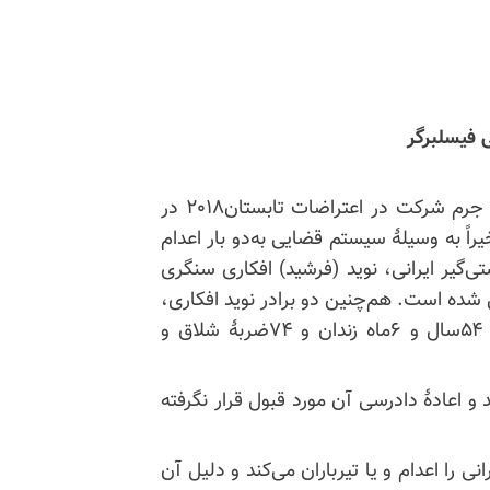
 فیسلبرگر
رژیم حاکم بر ایران قهرمان کشتی نوید افکاری را که به جرم شرکت در اعتراضات تابستان۲۰۱۸ در
راً به وسیلهٔ سیستم قضایی به‌دو بار اعدام
محکوم کرد. کشتی‌گیر ایرانی، نوید (فرشید) افکاری سنگری
ئل شده است. هم‌چنین دو برادر نوید افکاری،
وحید ۳۵ساله و حبیب ۲۹ساله هر کدام به ترتیب به ۵۴سال و ۶ماه زندان و ۷۴ضربهٔ شلاق و
و اعادهٔ دادرسی آن مورد قبول قرار نگرفته
نی را اعدام و یا تیرباران می‌کند و دلیل آن