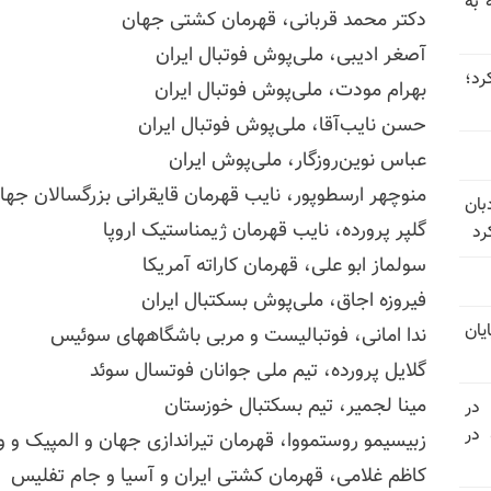
 به
دکتر محمد قربانی، قهرمان کشتی جهان
آصغر ادیبی، ملی‌پوش فوتبال ایران
 عبور کرد؛
بهرام مودت، ملی‌پوش فوتبال ایران
حسن نایب‌آقا، ملی‌پوش فوتبال ایران
عباس نوین‌روزگار، ملی‌پوش ایران
منوچهر ارسطوپور، نایب قهرمان قایقرانی بزرگسالان جها
بان
گلپر پرورده، نایب قهرمان ژیمناستیک اروپا
رد
سولماز ابو علی، قهرمان کاراته آمریکا
فیروزه اجاق، ملی‌پوش بسکتبال ایران
یان
ندا امانی، فوتبالیست و مربی باشگاههای سوئیس
گلایل پرورده، تیم ملی جوانان فوتسال سوئد
مینا لجمیر، تیم بسکتبال خوزستان
 در
سالگرد قتل‌عام ۳۰ هزار لاله‌های بهمن ۵۷ در
زبیسیمو روستمووا، قهرمان تیراندازی جهان و المپیک و 
کاظم غلامی، قهرمان کشتی ایران و آسیا و جام تفلیس