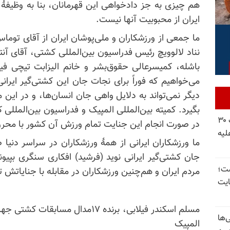
هم چیزی به جز دادخواهی این قهرمانان، بنا به وظیفهٔ
ایران از محبوبیت آنها نیست.
ما جمعی از ورزشکاران و ملی‌پوشان ایران از آقای توماس
نناد لالوویچ رئیس فدراسیون بین‌المللی کشتی، آقای آن
باشله، کمیسرعالی حقوق‌بشر و خانم الیزابت تیچی فی
می‌خواهیم که فوراً برای نجات جان این کشتی‌گیر ایرانی
دیگر نمی‌تواند به دلایل واهی جان انسان‌ها، و در این
بگیرد. کمیته بین‌المللی المپیک و فدراسیون بین‌المللی 
شورای ملی مقاومت ایران - مسئول شورا - تبریک ۳۰
در صورت انجام این جنایت تمام ورزش آن کشور با محر
لیه
ما ورزشکاران ایرانی از همهٔ ورزشکاران در سراسر دنیا
جان کشتی‌گیر ایرانی نوید (فرشید) افکاری سنگری بپیوند
 گذاشت؛
مردم ایران و هم‌چنین ورزشکاران در مقابله با جنایاتش تن
یت
مسلم اسکندر فیلابی، برنده ۱۷مدال م
‌ها
المپیک