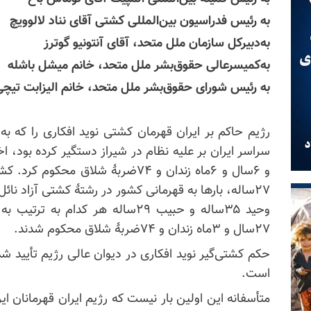
به رئیس فدراسیون بین‌المللی کشتی آقای نناد لالوویچ
به‌دبیرکل سازمان ملل متحد، آقای آنتونیو گوترز
به‌کمیسرعالی حقوق‌بشر ملل متحد، خانم میشل باشله
به رئیس شورای حقوق‌بشر ملل متحد، خانم الیزابت تیچی
سراسر ایران بر علیه نظام در شیراز دستگیر کرده بود، اخی
و ۶سال و ۶ماه زندان و ۷۴ضربهٔ شلاق 
۲۷ساله، بارها به قهرمانی کشور در رشتهٔ کشتی آزاد نا
۲۷سال و ۳ماه زندان و ۷۴ضربهٔ شلاق محکوم شدند.
حکم کشتی‌گیر نوید افکاری در دیوان عالی رژیم تأیید شد 
است.
متأسفانه این اولین بار نیست که رژیم ایران قهرمانان ایرا