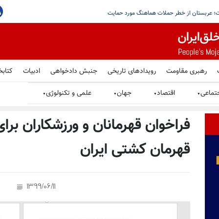
وثی‌ها و شبه‌نظامیان عراقی با حمایت سپاه برای حمله به
رهبری مقاومت
رویدادهای تاریخی
جنبش دادخواهی
ادبیات
کتابخ
تماعی
اقتصاد
جهان
علمی و تکنولوژی
▼
▼
▼
▼
فراخوان قهرمانان و ورزشکاران برا
قهرمان کشتی ایران
1399/06/11