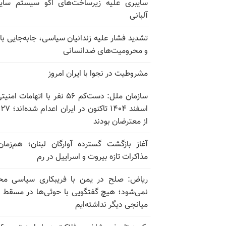
سایبری علیه زیرساخت‌های اکو سیستم سای
آلبانی
تشدید فشار علیه زندانیان سیاسی، جابه‌جایی با 
و محرومیت‌های ضدانسانی
مشروطیت در نجوا با ایران امروز
سازمان ملل: دست‌کم ۵۶ نفر با اتهامات ام
اسف
از معترضان بودند
آغاز بازگشت گسترده آوارگان لبنان؛ هم‌زمان
مذاکرات تازه بیروت و اسراییل در رم
ریاض: صلح در یمن با فریبکاری سیاسی مح
نمی‌شود؛ هیچ گفتگویی با حوثی‌ها در مسقط یا
میانجی دیگر نداشته‌ایم