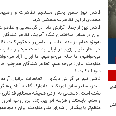
فاکس نیوز ضمن پخش مستقیم تظاهرات و راهپیمایی ا
متعددی از این تظاهرات منعکس کرد.
فاکس نیوز از جمله گزارش داد: در گردهمایی و تظاهرات
ایران در مقابل ساختمان کنگره آمریکا، تظاهر کنندگان از
به‌ویژه اعدام فزاینده زندانیان سیاسی را محکوم کنند. ت
خواستار تغییر رژیم در ایران به دست مردم و مقاومت
می‌خواهیم، ​​ما صلح می‌خواهیم، ما ​​ایران آزاد می‌خو
مقاومت ایران! می‌خواهیم. تظاهر کنندگان هم‌چنین فریاد
متوقف کنید، !
فاکس نیوز در گزارش دیگری از تظاهرات ایرانیان آزاده
سندز، سفیر سابق آمریکا در دانمارک گفت: آزادی هرگ
ندی
نشده است. دستیابی به آزادی همیشه مستلزم فداکاری مردا
و ستم، بایستند و هزینه آنرا بپردازند. این روحیه امروز د
کش
منظم‌تر یا پیگیرتر از شورای ملی مقاومت ایران و مجاهدی