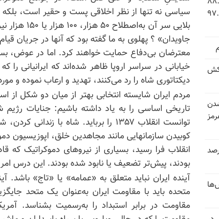
 شاخص فلاکت در ایران؛ تورم ۸۸.۶
سیاسی نه تنها از نظر اخلاقی پست و حقیر است، بلکه می
 ۹.۱ درصد به سطح بی‌سابقه ۹۷.۷
بلایی سر آن به‌
معترضان بی‌دفاع حمایت خواهند کرد. اما در عوض، بسیا
خیابانی در سراسر اروپا ظاهر شده‌اند که ایرانیانی را 
کش
دیکتاتوری شاه را رد می‌کنند، تهدید و ارعاب نموده و مورد
مردم ایران شایسته انتخابی بهتر از میان دو شکل از ا
شدن
تاریخی اساسی را به یاد داشته باشیم: جنایات رژیم 
رمز
توانست انقلاب ۱۳۵۷ را برباید. شاه با زند
کوبیدن سازمانهایی مانند مجاهدین خلق، اپوزیسیون دموکر
انقلاب فرا رسید، بسیاری از نیروهای دموکراتیک که قادر
 خرداد و تیر بیش از ۳۰۰درصد
بودند، پیش‌تر تضعیف یا نابود شده بودند. این درس امرو
آینده ایران نباید متعلق به «عمامه» یا «تاج» باشد. آین
‌ها
متحده باید با مقاومت ایران به‌عنوان یک متحد جایگزین
مقاومت در برابر استبداد را به‌رسمیت بشناسد. آمر