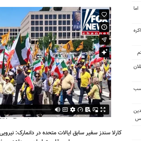
اما
کره
م
تل‌عام ۱۳۶۷؛ بطلان
کسب
دین
یس
کارلا سندز سفیر سابق ایالات متحده در دانمارک: نیرویی سا