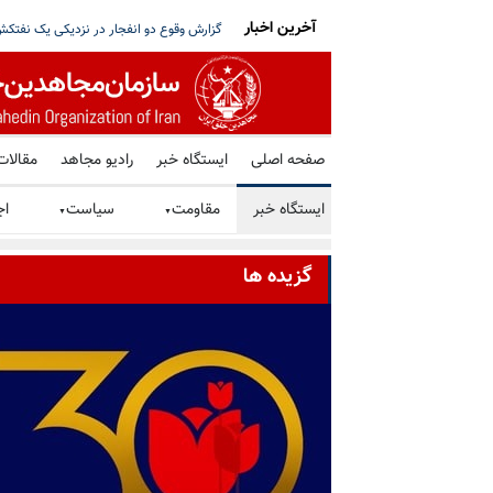
آخرین اخبار
ت بر سر مذاکره با آمریکا و استعفای پزشکیان
ترامپ: توافق با رژیم ایران را ترجیح می‌دهم
صفحه اصلی
ایستگاه خبر
رادیو مجاهد
مقالات
ایستگاه خبر
مقاومت
سیاست
اج
▼
▼
گزیده ها