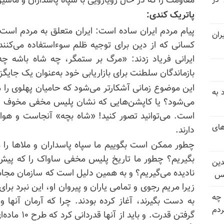
مقاومت را که در حال رویارویی با سپاه پاسداران و ما
 در
پاتریک کندی:
پیام مردم ایران ساده است: ایران متعلق به مردم است، ن
ران
ایرانی فریاد زدند: «مرگ بر ستمگر، چه شاه باشه چه 
بازماندگان سلطنت برای بازاریابی خود به‌عنوان یک جا
این موضوع زمانی آشکارتر می‌شود که حامیان پهلوی را می‌
 به
می‌شود؟ یا
کاپشن‌هایی
که نشان پلیس مخفی مخوف شاه
است. می‌توانید تصور کنید! «شاه بچه» آنجاست و هوادا
های
دارند.
چطور ممکن است بگوییم ما سپاه پاسداران و ملاها را مح
بگیریم؟ چطور ما تاریخ پلیس مخفی ساواک را که پیش ا
دین
نادیده می‌گیریم؟ و به همین دلیل است که سازمان مجا
یس
زیرا مریم رجوی و تمامی یاران و پیروان او، این نبرد برای
 چه
به دست بگیرند، آغاز کرده بودند. چرا که آرمان آنها و
دم
گرفتن قدرت. 