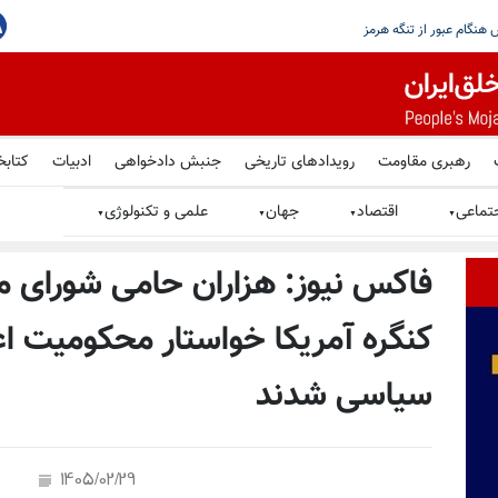
، اما تهران هرگز نباید به سلاح هسته‌یی
رهبری مقاومت
رویدادهای تاریخی
جنبش دادخواهی
ادبیات
کتابخ
تماعی
اقتصاد
جهان
علمی و تکنولوژی
▼
▼
▼
▼
فاکس نیوز: هزاران حامی شورای م
کنگره آمریکا خواستار محکومیت اعد
سیاسی شدند
1405/02/29