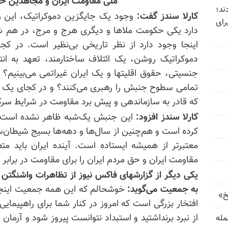
ملی مقاومت ایران و مجاهدین خلق
ند؛
کارلا سندز گفت:
وجود یک جایگزین دموکراتیک، این رو
رای
دارد یکی حکومت ملاها و دیگری هرج و مرج، در هم ش
اینجا وجود دارد از نظر تاریخی بی‌نظیر است. در ک
دموکراتیک روشن، یک ائتلاف ساختارمند، تعهد به انت
جنسیتی، حقوق اقلیتها و یک ایران غیراتمی می‌بینیم؟ یا 
تمامی سطوح جنبش را رهبری می‌کنند؟ و در کجای یک شب
که قادر به سازماندهی و پیش برد مقاومت در شرایط سر
کارلا سندز افزود:
این جنبش یک‌شبه ظاهر نشده است این
کرده است و هم‌چنین از سال‌ها و دهه‌ها بسیج شیطان‌سازی
معتبرتر از همیشه ایستاده است. آینده ایران باید متعل
مقاومت ایران و حق مردم ایران را برای مقاومت در برابر 
یکی دیگر از گزارشهای فاکس نیوز از تظاهرات واشنگتن
به جمعیت می‌گوید:
خوشحالم که این همه جمعیت اینجا 
خ»
افتخار بزرگی است که امروز در کنار شما برای راهپیمای
از نبرد
برنداشتید
و استبداد نتوانست پیروز شود و آرمان آ
رای حمله