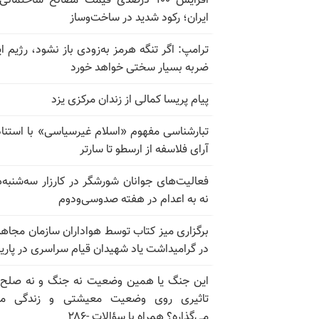
افزایش ۱۰۰ درصدی قیمت مصالح ساختمانی
ایران؛ رکود شدید در ساخت‌وساز
ترامپ: اگر تنگه هرمز به‌زودی باز نشود، رژیم ای
ضربه بسیار سختی خواهد خورد
پیام پریسا کمالی از زندان مرکزی یزد
تبارشناسی مفهوم «اسلام غیرسیاسی» با استناد
آرای فلاسفه از ارسطو تا سارتر
فعالیت‌های جوانان شورشگر در کارزار سه‌شنبه‌
نه به اعدام در هفته صدوسی‌و‌دوم
برگزاری میز کتاب توسط هواداران سازمان مجاه
در گرامیداشت یاد شهیدان قیام سراسری در پار
این جنگ یا همین وضعیت نه جنگ و نه صلح
تاثیری روی وضعیت معیشتی و زندگی مر
می‌گذاره؟ همراه با سؤالات -۲۸۶