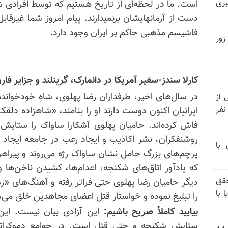
بری
است. ما در لحظه‌ای از تاریخ هستیم که توسط افرادی ش
دست از آرمانهایشان برنمیدارند. پیام امروز شما غیرقا
فاشیسم مذهبی حاکم بر ایران وجود دارد.
زور
کارلا سندز-سفیر آمریکا در دانمارک، گرینلند و جزایر فارو ۲۰۲۱-۰۱۷
در سال‌های اخیر، طرفداران رضا پهلوی، شاهِ خودخوانده
نیتی از
ند ۱۴۰۴ تاکنون در ایران اعدام شده‌اند؛ ۲۷ نفر
ایرانیان اکنون دوست دارند او را بنامند، «شاهزاده دل
فاش کرده‌اند. حامیان پهلوی آشکارا ساواک را ستای
روشنفکران، نشر اکاذیب و ایجاد رعب در جامعه ایجاد شده
 با
پرچم‌های بزرگ حامل نشان ساواک رژه می‌روند و پیراه
که یادآور اتاق‌های شکنجه، اعدام‌ها، کشیدن ناخن‌ه
قق
دیگر حامیان رضا پهلوی حتی فراتر رفته و آهنگ‌های «رپ»
 با
را تبلیغ نموده و خواستار قتل اعضای مجاهدین خلق می‌
بیایید کاملاً صریح باشیم:
این آزادی بیان نیست. این
ستایشِ شکنجه و حتی قتل است. در جوامع دموکرات