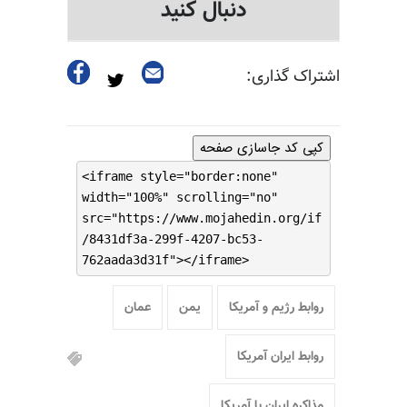
دنبال کنید
اشتراک گذاری:
کپی کد جاسازی صفحه
<iframe style="border:none"
width="100%" scrolling="no"
src="https://www.mojahedin.org/if
/8431df3a-299f-4207-bc53-
762aada3d31f"></iframe>
روابط رژیم و آمریکا
یمن
عمان
روابط ایران آمریکا
مذاکره ایران با آمریکا