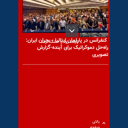
انتهای مسیر هر بحران؛ قیام و
سرنگونی - مروری بر رسانه ها
کنفرانس در پارلمان ایتالیا - بحران ایران:
زاینده رود را خشک کردند
راه‌حل دموکراتیک برای آینده-گزارش
تصویری
جلسه‌ٔ سالانه‌ٔ سازمان ملل؛ ثبت
یک ننگ، مُهر یک فخر
نگرانی از کنش «کانون‌های
بالای
شورشی، تنها امید»
صفحه