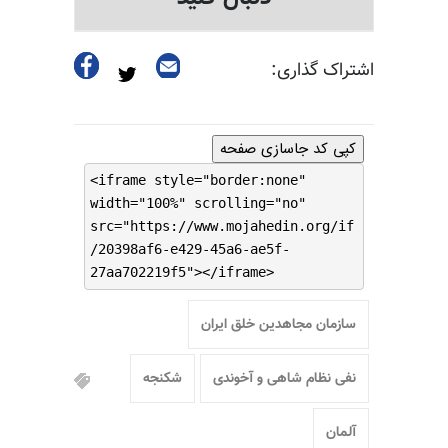
اشتراک گذاری:
کپی کد جاسازی صفحه
<iframe style="border:none"
width="100%" scrolling="no"
src="https://www.mojahedin.org/if
/20398af6-e429-45a6-ae5f-
27aa702219f5"></iframe>
سازمان مجاهدین خلق ایران
نفی نظام شاهی و آخوندی
شکنجه
آلمان