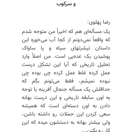
و سرکوب
رضا پهلوی:
یک مسأله‌ای هم که اخیراً من متوجه شدم
که واقعاً نمی‌دونم از کجا آب می‌خوره این
داستان
تیشرتهای
سیاه و یا ساواک
پوشیدن یک عده‌یی است. من اصلاً وارد
تحلیل تاریخی که آیا این تشکل درست
عمل کرده غلط عمل کرده چی بوده چی
نبوده
نمیشم،
فقط می‌تونم بگم که
حداقلش یک مسأله جنجال آفرینه با توجه
به اون سابقه تاریخی و این درست بهانه
دادن به اون
دسته‌ای است
که همیشه
سعی کردن این حملات رو داشته باشن،
ولی بیشتر بهانه به دستشون میده که این
کار رو بکنن...