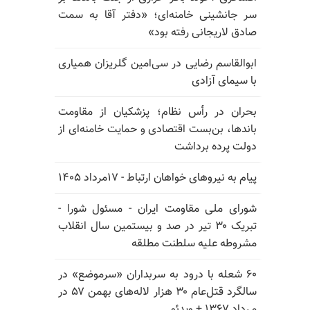
سر جانشینی خامنه‌ای؛ «دفتر آقا به سمت
صادق لاریجانی رفته بود»
ابوالقاسم رضایی در سی‌امین گلریزان همیاری
با سیمای آزادی
بحران در رأس نظام؛ پزشکیان از مقاومت
باندها، بن‌بست اقتصادی و حمایت خامنه‌ای از
دولت پرده برداشت
پیام به نیروهای خواهان ارتباط - ۱۷مرداد ۱۴۰۵
شورای ملی مقاومت ایران - مسئول شورا -
تبریک ۳۰ تیر در صد و بیستمین سال انقلاب
مشروطه علیه سلطنت مطلقه
۶۰ شعله با درود به سربداران «سرموضع» در
سالگرد قتل‌عام ۳۰ هزار لاله‌های بهمن ۵۷ در
مـرداد ۱۳۶۷ + ویدئو