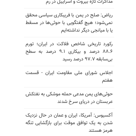
مذاکرات تازه بیروت و اسراییل در رم
ریاض: صلح در یمن با فریبکاری سیاسی محقق
نمی‌شود؛ هیچ گفتگویی با حوثی‌ها در مسقط
یا با میانجی دیگر نداشته‌ایم
رکورد تاریخی شاخص فلاکت در ایران؛ تورم
۸۸.۶ درصد و بیکاری ۹.۱ درصد به سطح
بی‌سابقه ۹۷.۷ درصد رسید
اجلاس شورای ملی مقاومت ایران - قسمت
هفتم
حوثی‌های یمن مدعی حمله موشکی به نفتکش
عربستان در دریای سرخ شدند
آکسیوس: آمریکا، ایران و عمان در حال نزدیک
شدن به یک توافق موقت برای بازگشایی تنگه
هرمز هستند