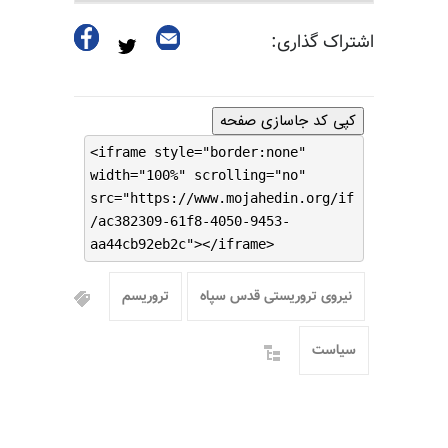
اشتراک گذاری:
کپی کد جاسازی صفحه
<iframe style="border:none"
width="100%" scrolling="no"
src="https://www.mojahedin.org/if
/ac382309-61f8-4050-9453-
aa44cb92eb2c"></iframe>
نیروی تروریستی قدس سپاه
تروریسم
سیاست