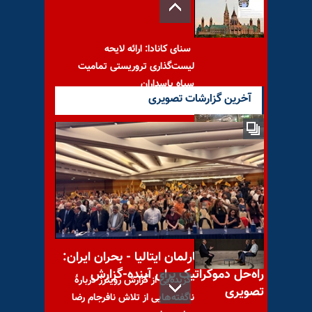
سنای کانادا: ارائه لایحه
لیست‌گذاری تروریستی تمامیت
سپاه پاسداران
آخرین گزارشات تصویری
واکنشهای وحشت‌آلود دیکتاتوری
آخوندی در برابر قیام توفنده مردم
به‌پاخاسته میهن
کنفرانس در پارلمان ایتالیا - بحران ایران:
راه‌حل دموکراتیک برای آینده-گزارش
گزیده‌یی از گزارش رویترز دربارهٔ
تصویری
ناگفته‌هایی از تلاش نافرجام رضا